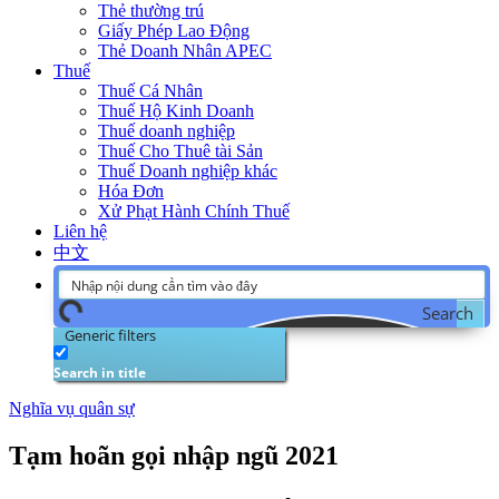
Thẻ thường trú
Giấy Phép Lao Động
Thẻ Doanh Nhân APEC
Thuế
Thuế Cá Nhân
Thuế Hộ Kinh Doanh
Thuế doanh nghiệp
Thuế Cho Thuê tài Sản
Thuế Doanh nghiệp khác
Hóa Đơn
Xử Phạt Hành Chính Thuế
Liên hệ
中文
Search
Generic filters
Search in title
Nghĩa vụ quân sự
Tạm hoãn gọi nhập ngũ 2021