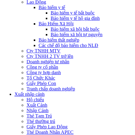
Lao Động
Bảo hiểm y tế
Bảo hiểm y tế bắt buộc
Bảo hiểm y tế hộ gia đình
Bảo Hiểm Xã Hội
Bảo hiểm xã hội bắt buộc
Bảo hiểm xã hội tự nguyện
Bảo hiểm thất nghiệp
Các chế độ bảo hiểm cho NLĐ
Cty TNHH MTV
Cty TNHH 2 TV trở lên
Doanh nghiệp tư nhân
Công ty cổ phần
Công ty hợp danh
Tổ Chức Khác
Giấy Phép Con
Tranh chấp doanh nghiệp
Xuất nhập cảnh
Hộ chiếu
Xuất Cảnh
Nhập Cảnh
Thẻ Tạm Trú
Thẻ thường trú
Giấy Phép Lao Động
Thẻ Doanh Nhân APEC