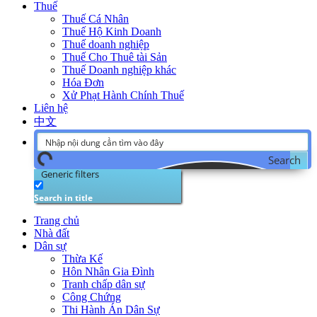
Thuế
Thuế Cá Nhân
Thuế Hộ Kinh Doanh
Thuế doanh nghiệp
Thuế Cho Thuê tài Sản
Thuế Doanh nghiệp khác
Hóa Đơn
Xử Phạt Hành Chính Thuế
Liên hệ
中文
Search
Generic filters
Search in title
Trang chủ
Nhà đất
Dân sự
Thừa Kế
Hôn Nhân Gia Đình
Tranh chấp dân sự
Công Chứng
Thi Hành Án Dân Sự