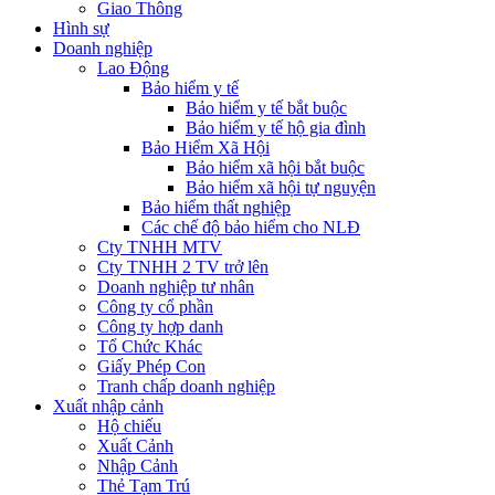
Giao Thông
Hình sự
Doanh nghiệp
Lao Động
Bảo hiểm y tế
Bảo hiểm y tế bắt buộc
Bảo hiểm y tế hộ gia đình
Bảo Hiểm Xã Hội
Bảo hiểm xã hội bắt buộc
Bảo hiểm xã hội tự nguyện
Bảo hiểm thất nghiệp
Các chế độ bảo hiểm cho NLĐ
Cty TNHH MTV
Cty TNHH 2 TV trở lên
Doanh nghiệp tư nhân
Công ty cổ phần
Công ty hợp danh
Tổ Chức Khác
Giấy Phép Con
Tranh chấp doanh nghiệp
Xuất nhập cảnh
Hộ chiếu
Xuất Cảnh
Nhập Cảnh
Thẻ Tạm Trú