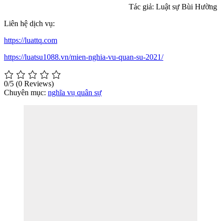
Tác giả: Luật sự Bùi Hường
Liên hệ dịch vụ:
https://luattq.com
https://luatsu1088.vn/mien-nghia-vu-quan-su-2021/
0/5
(0 Reviews)
Chuyên mục:
nghĩa vụ quân sự