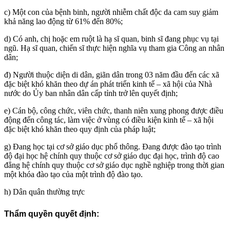
c) Một con của bệnh binh, người nhiễm chất độc da cam suy giảm
khả năng lao động từ 61% đến 80%;
d) Có anh, chị hoặc em ruột là hạ sĩ quan, binh sĩ đang phục vụ tại
ngũ. Hạ sĩ quan, chiến sĩ thực hiện nghĩa vụ tham gia Công an nhân
dân;
đ) Người thuộc diện di dân, giãn dân trong 03 năm đầu đến các xã
đặc biệt khó khăn theo dự án phát triển kinh tế – xã hội của Nhà
nước do Ủy ban nhân dân cấp tỉnh trở lên quyết định;
e) Cán bộ, công chức, viên chức, thanh niên xung phong được điều
động đến công tác, làm việc ở vùng có điều kiện kinh tế – xã hội
đặc biệt khó khăn theo quy định của pháp luật;
g) Đang học tại cơ sở giáo dục phổ thông. Đang được đào tạo trình
độ đại học hệ chính quy thuộc cơ sở giáo dục đại học, trình độ cao
đẳng hệ chính quy thuộc cơ sở giáo dục nghề nghiệp trong thời gian
một khóa đào tạo của một trình độ đào tạo.
h) Dân quân thường trực
Thẩm quyền quyết định: