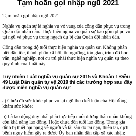
Tạm hoãn gọi nhập ngũ 2021
Tạm hoãn gọi nhập ngũ 2021
Nghĩa vụ quân sự là nghĩa vụ vẻ vang của công dân phục vụ trong
Quân đội nhân dân. Thực hiện nghĩa vụ quân sự bao gồm phục vụ
tại ngũ và phục vụ trong ngạch dự bị của Quân đội nhân dân.
Công dân trong độ tuổi thực hiện nghĩa vụ quân sự. Không phân
biệt dân tộc, thành phần xã hội, tín ngưỡng, tôn giáo, trình độ học
vấn, nghề nghiệp, nơi cư trú phải thực hiện nghĩa vụ quân sự theo
quy định của Luật này.
Tuy nhiên Luật nghĩa vụ quân sự 2015 và Khoản 1 Điều
49 Luật Dân quân tự vệ 2019 thì các trường hợp sau đây
được miễn nghĩa vụ quân sự:
a) Chưa đủ sức khỏe phục vụ tại ngũ theo kết luận của Hội đồng
khám sức khỏe;
b) Là lao động duy nhất phải trực tiếp nuôi dưỡng thân nhân không
còn khả năng lao động. Hoặc chưa đến tuổi lao động. Trong gia
đình bị thiệt hại nặng về người và tài sản do tai nạn, thiên tai, dịch
bệnh nguy hiểm gây ra được Ủy ban nhân dân cấp xã xác nhận;