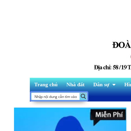
Trang chủ
Nhà đất
Dân sự
Hì