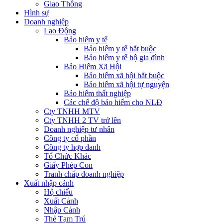
Giao Thông
Hình sự
Doanh nghiệp
Lao Động
Bảo hiểm y tế
Bảo hiểm y tế bắt buộc
Bảo hiểm y tế hộ gia đình
Bảo Hiểm Xã Hội
Bảo hiểm xã hội bắt buộc
Bảo hiểm xã hội tự nguyện
Bảo hiểm thất nghiệp
Các chế độ bảo hiểm cho NLĐ
Cty TNHH MTV
Cty TNHH 2 TV trở lên
Doanh nghiệp tư nhân
Công ty cổ phần
Công ty hợp danh
Tổ Chức Khác
Giấy Phép Con
Tranh chấp doanh nghiệp
Xuất nhập cảnh
Hộ chiếu
Xuất Cảnh
Nhập Cảnh
Thẻ Tạm Trú