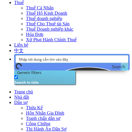
Thuế
Thuế Cá Nhân
Thuế Hộ Kinh Doanh
Thuế doanh nghiệp
Thuế Cho Thuê tài Sản
Thuế Doanh nghiệp khác
Hóa Đơn
Xử Phạt Hành Chính Thuế
Liên hệ
中文
Search
Generic filters
Search in title
Trang chủ
Nhà đất
Dân sự
Thừa Kế
Hôn Nhân Gia Đình
Tranh chấp dân sự
Công Chứng
Thi Hành Án Dân Sự