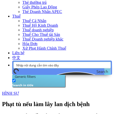
Thẻ thường trú
Giấy Phép Lao Động
Thẻ Doanh Nhân APEC
Thuế
Thuế Cá Nhân
Thuế Hộ Kinh Doanh
Thuế doanh nghiệp
Thuế Cho Thuê tài Sản
Thuế Doanh nghiệp khác
Hóa Đơn
Xử Phạt Hành Chính Thuế
Liên hệ
中文
Search
Generic filters
Search in title
HÌNH SỰ
Phạt tù nếu làm lây lan dịch bệnh