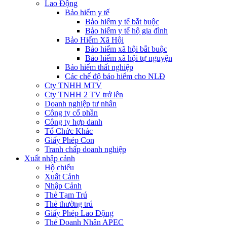
Lao Động
Bảo hiểm y tế
Bảo hiểm y tế bắt buộc
Bảo hiểm y tế hộ gia đình
Bảo Hiểm Xã Hội
Bảo hiểm xã hội bắt buộc
Bảo hiểm xã hội tự nguyện
Bảo hiểm thất nghiệp
Các chế độ bảo hiểm cho NLĐ
Cty TNHH MTV
Cty TNHH 2 TV trở lên
Doanh nghiệp tư nhân
Công ty cổ phần
Công ty hợp danh
Tổ Chức Khác
Giấy Phép Con
Tranh chấp doanh nghiệp
Xuất nhập cảnh
Hộ chiếu
Xuất Cảnh
Nhập Cảnh
Thẻ Tạm Trú
Thẻ thường trú
Giấy Phép Lao Động
Thẻ Doanh Nhân APEC