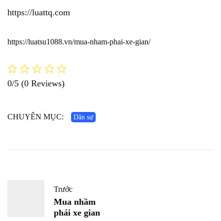
https://luattq.com
https://luatsu1088.vn/mua-nham-phai-xe-gian/
0/5
(0 Reviews)
CHUYÊN MỤC:
Dân sự
Trước
Mua nhầm
phải xe gian