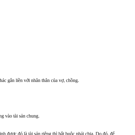
hác gắn liền với nhân thân của vợ, chồng.
ng vào tài sản chung.
h được đó là tài sản riêng thì bắt buộc phải chia. Do đó, để