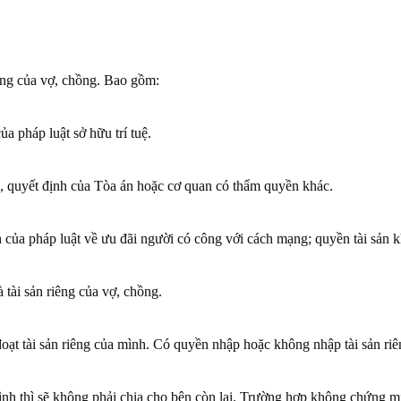
iêng của vợ, chồng. Bao gồm:
ủa pháp luật sở hữu trí tuệ.
n, quyết định của Tòa án hoặc cơ quan có thẩm quyền khác.
của pháp luật về ưu đãi người có công với cách mạng; quyền tài sản k
 tài sản riêng của vợ, chồng.
ạt tài sản riêng của mình. Có quyền nhập hoặc không nhập tài sản riê
nh thì sẽ không phải chia cho bên còn lại. Trường hợp không chứng min