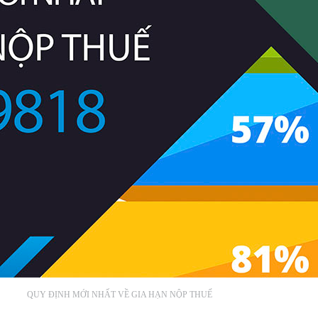
QUY ĐỊNH MỚI NHẤT VỀ GIA HẠN NỘP THUẾ