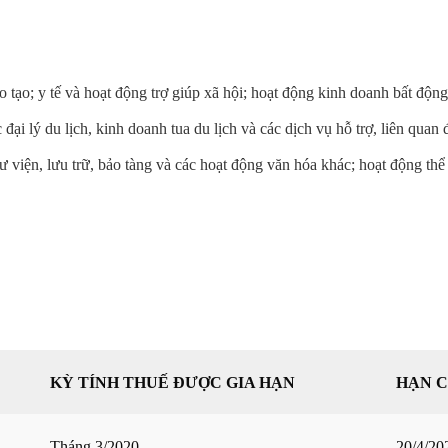
o tạo; y tế và hoạt động trợ giúp xã hội; hoạt động kinh doanh bất động
ại lý du lịch, kinh doanh tua du lịch và các dịch vụ hỗ trợ, liên quan 
hư viện, lưu trữ, bảo tàng và các hoạt động văn hóa khác; hoạt động thể 
KỲ TÍNH THUẾ ĐƯỢC GIA HẠN
HẠN 
Tháng 3/2020
20/4/20