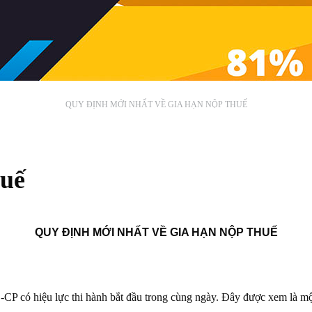
QUY ĐỊNH MỚI NHẤT VỀ GIA HẠN NỘP THUẾ
huế
QUY ĐỊNH MỚI NHẤT VỀ GIA HẠN NỘP THUẾ
P có hiệu lực thi hành bắt đầu trong cùng ngày. Đây được xem là một