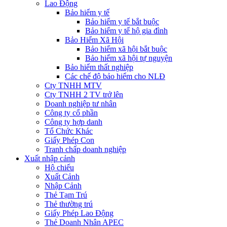
Lao Động
Bảo hiểm y tế
Bảo hiểm y tế bắt buộc
Bảo hiểm y tế hộ gia đình
Bảo Hiểm Xã Hội
Bảo hiểm xã hội bắt buộc
Bảo hiểm xã hội tự nguyện
Bảo hiểm thất nghiệp
Các chế độ bảo hiểm cho NLĐ
Cty TNHH MTV
Cty TNHH 2 TV trở lên
Doanh nghiệp tư nhân
Công ty cổ phần
Công ty hợp danh
Tổ Chức Khác
Giấy Phép Con
Tranh chấp doanh nghiệp
Xuất nhập cảnh
Hộ chiếu
Xuất Cảnh
Nhập Cảnh
Thẻ Tạm Trú
Thẻ thường trú
Giấy Phép Lao Động
Thẻ Doanh Nhân APEC