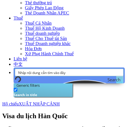
Thẻ thường trú
Giấy Phép Lao Động
Thẻ Doanh Nhân APEC
Thuế
Thuế Cá Nhân
Thuế Hộ Kinh Doanh
Thuế doanh nghiệp
Thuế Cho Thuê tài Sản
Thuế Doanh nghiệp khác
Hóa Đơn
Xử Phạt Hành Chính Thuế
Liên hệ
中文
Search
Generic filters
Search in title
Hộ chiếu
XUẤT NHẬP CẢNH
Visa du lịch Hàn Quốc