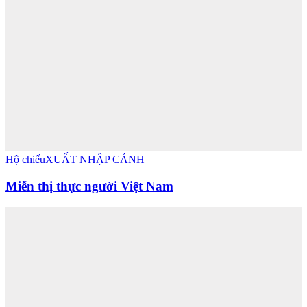
Hộ chiếu
XUẤT NHẬP CẢNH
Miễn thị thực người Việt Nam