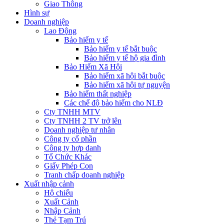
Giao Thông
Hình sự
Doanh nghiệp
Lao Động
Bảo hiểm y tế
Bảo hiểm y tế bắt buộc
Bảo hiểm y tế hộ gia đình
Bảo Hiểm Xã Hội
Bảo hiểm xã hội bắt buộc
Bảo hiểm xã hội tự nguyện
Bảo hiểm thất nghiệp
Các chế độ bảo hiểm cho NLĐ
Cty TNHH MTV
Cty TNHH 2 TV trở lên
Doanh nghiệp tư nhân
Công ty cổ phần
Công ty hợp danh
Tổ Chức Khác
Giấy Phép Con
Tranh chấp doanh nghiệp
Xuất nhập cảnh
Hộ chiếu
Xuất Cảnh
Nhập Cảnh
Thẻ Tạm Trú