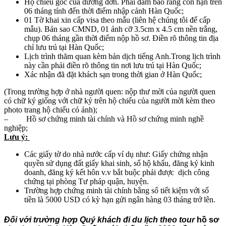
Hộ chiếu gốc của đương đơn. Phải đảm bảo rằng còn hạn trên
06 tháng tính đến thời điểm nhập cảnh Hàn Quốc;
01 Tờ khai xin cấp visa theo mẫu (liên hệ chúng tôi để cấp
mẫu). Bản sao CMND, 01 ảnh cỡ 3.5cm x 4.5 cm nền trắng,
chụp 06 tháng gần thời điểm nộp hồ sơ. Điền rõ thông tin địa
chỉ lưu trú tại Hàn Quốc;
Lịch trình thăm quan kèm bản dịch tiếng Anh.Trong lịch trình
này cần phải điền rõ thông tin nơi lưu trú tại Hàn Quốc;
Xác nhận đã đặt khách sạn trong thời gian ở Hàn Quốc;
(Trong trường hợp ở nhà người quen: nộp thư mời của người quen
có chữ ký giống với chữ ký trên hộ chiếu của người mời kèm theo
photo trang hộ chiếu có ảnh);
–
Hồ sơ chứng minh tài chính và Hồ sơ chứng minh nghề
nghiệp;
Lưu ý:
Các giấy tờ do nhà nước cấp ví dụ như: Giấy chứng nhận
quyền sử dụng đất giấy khai sinh, sổ hộ khẩu, đăng ký kinh
doanh, đăng ký kết hôn v.v bắt buộc phải được dịch công
chứng tại phòng Tư pháp quận, huyện.
Trường hợp chứng minh tài chính bằng sổ tiết kiệm với số
tiền là 5000 USD có kỳ hạn gửi ngân hàng 03 tháng trở lên.
Đối với trường hợp Quý khách đi du lịch theo tour
h
ồ sơ