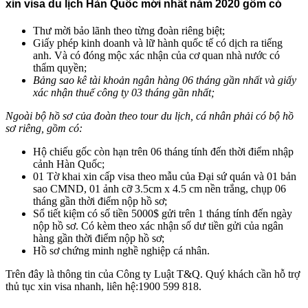
xin visa du lịch Hàn Quốc mới nhất năm 2020
gồm có
Thư mời bảo lãnh theo từng đoàn riêng biệt;
Giấy phép kinh doanh và lữ hành quốc tế có dịch ra tiếng
anh. Và có đóng mộc xác nhận của cơ quan nhà nước có
thẩm quyền;
Bảng sao kê tài khoản ngân hàng 06 tháng gần nhất và giấy
xác nhận thuế công ty 03 tháng gần nhất;
Ngoài bộ hồ sơ của đoàn theo tour du lịch, cá nhân phải có bộ hồ
sơ riêng, gồm có:
Hộ chiếu gốc còn hạn trên 06 tháng tính đến thời điểm nhập
cảnh Hàn Quốc;
01 Tờ khai xin cấp visa theo mẫu của Đại sứ quán và 01 bản
sao CMND, 01 ảnh cỡ 3.5cm x 4.5 cm nền trắng, chụp 06
tháng gần thời điểm nộp hồ sơ;
Sổ tiết kiệm có số tiền 5000$ gửi trên 1 tháng tính đến ngày
nộp hồ sơ. Có kèm theo xác nhận số dư tiền gửi của ngân
hàng gần thời điểm nộp hồ sơ;
Hồ sơ chứng minh nghề nghiệp cá nhân.
Trên đây là thông tin
của Công ty Luật T&Q. Quý khách cần hỗ trợ
thủ tục xin visa nhanh, liên hệ:1900 599 818.