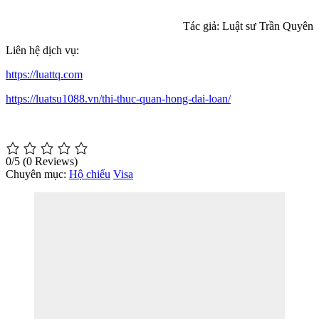
Tác giả: Luật sư Trần Quyên
Liên hệ dịch vụ:
https://luattq.com
https://luatsu1088.vn/thi-thuc-quan-hong-dai-loan/
0/5
(0 Reviews)
Chuyên mục:
Hộ chiếu
Visa