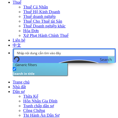
Thuế
Thuế Cá Nhân
Thuế Hộ Kinh Doanh
Thuế doanh nghiệp
Thuế Cho Thuê tài Sản
Thuế Doanh nghiệp khác
Hóa Đơn
Xử Phạt Hành Chính Thuế
Liên hệ
中文
Search
Generic filters
Search in title
Trang chủ
Nhà đất
Dân sự
Thừa Kế
Hôn Nhân Gia Đình
Tranh chấp dân sự
Công Chứng
Thi Hành Án Dân Sự