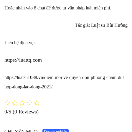
Hoặc nhấn vào ô chat để được tư vấn pháp luật miễn phí.
Tác giả: Luật sư Bùi Hường
Liên hệ dịch vụ:
https://luattq.com
https://luatsu1088.vn/diem-moi-ve-quyen-don-phuong-cham-dut-
hop-dong-lao-dong-2021/
0/5
(0 Reviews)
CHUYÊN MỤC:
Doanh nghiệp