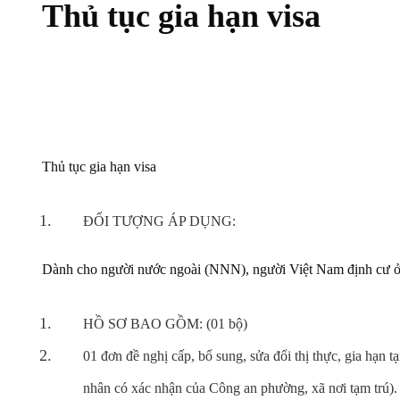
Thủ tục gia hạn visa
Thủ tục gia hạn visa
ĐỐI TƯỢNG ÁP DỤNG:
Dành cho người nước ngoài (NNN), người Việt Nam định cư ở nư
HỒ SƠ BAO GỒM: (01 bộ)
01 đơn đề nghị cấp, bổ sung, sửa đổi thị thực, gia hạn
nhân có xác nhận của Công an phường, xã nơi tạm trú).