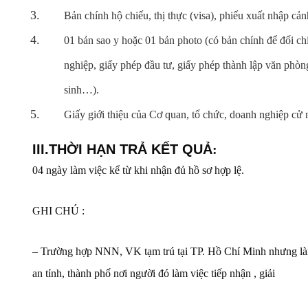
Bản chính hộ chiếu, thị thực (visa), phiếu xuất nhập cản
01 bản sao y hoặc 01 bản photo (có bản chính để đối chi
nghiệp, giấy phép đầu tư, giấy phép thành lập văn phòng
sinh…).
Giấy giới thiệu của Cơ quan, tổ chức, doanh nghiệp cử n
III.THỜI HẠN TRẢ KẾT QUẢ
:
04 ngày làm việc kể từ khi nhận đủ hồ sơ hợp lệ.
GHI CHÚ :
– Trường hợp NNN, VK tạm trú tại TP. Hồ Chí Minh nhưng làm 
an tỉnh, thành phố nơi người đó làm việc tiếp nhận , giải