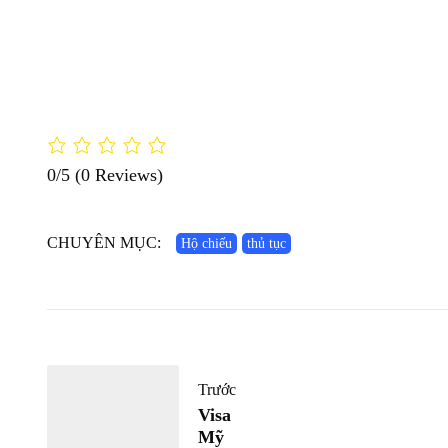
0/5
(0 Reviews)
CHUYÊN MỤC:
Hộ chiếu
thủ tục
Trước
Visa
Mỹ