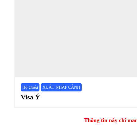
Hộ chiếu
XUẤT NHẬP CẢNH
Visa Ý
Thông tin này chỉ mang