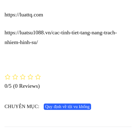
https://luattq.com
https://luatsu1088.vn/cac-tinh-tiet-tang-nang-trach-
nhiem-hinh-su/
0/5
(0 Reviews)
CHUYÊN MỤC:
Quy định về tội vu khống