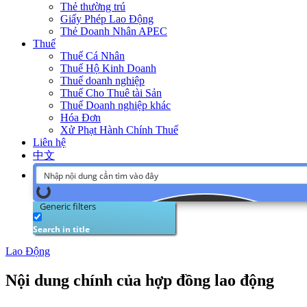
Thẻ thường trú
Giấy Phép Lao Động
Thẻ Doanh Nhân APEC
Thuế
Thuế Cá Nhân
Thuế Hộ Kinh Doanh
Thuế doanh nghiệp
Thuế Cho Thuê tài Sản
Thuế Doanh nghiệp khác
Hóa Đơn
Xử Phạt Hành Chính Thuế
Liên hệ
中文
Generic filters
Search in title
Lao Động
Nội dung chính của hợp đồng lao động