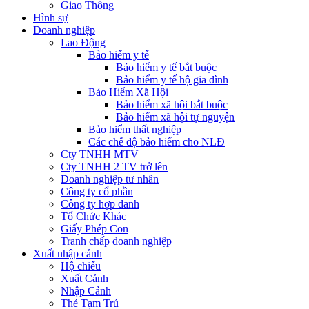
Giao Thông
Hình sự
Doanh nghiệp
Lao Động
Bảo hiểm y tế
Bảo hiểm y tế bắt buộc
Bảo hiểm y tế hộ gia đình
Bảo Hiểm Xã Hội
Bảo hiểm xã hội bắt buộc
Bảo hiểm xã hội tự nguyện
Bảo hiểm thất nghiệp
Các chế độ bảo hiểm cho NLĐ
Cty TNHH MTV
Cty TNHH 2 TV trở lên
Doanh nghiệp tư nhân
Công ty cổ phần
Công ty hợp danh
Tổ Chức Khác
Giấy Phép Con
Tranh chấp doanh nghiệp
Xuất nhập cảnh
Hộ chiếu
Xuất Cảnh
Nhập Cảnh
Thẻ Tạm Trú