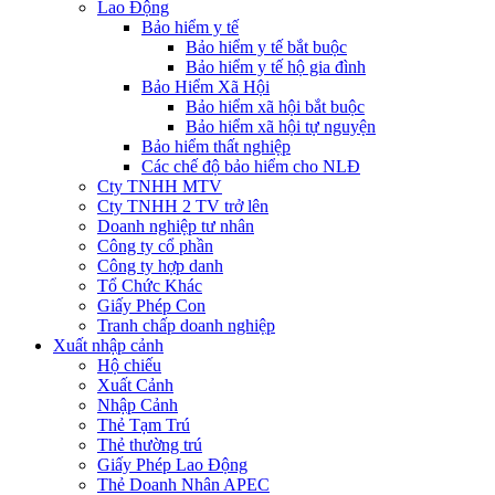
Lao Động
Bảo hiểm y tế
Bảo hiểm y tế bắt buộc
Bảo hiểm y tế hộ gia đình
Bảo Hiểm Xã Hội
Bảo hiểm xã hội bắt buộc
Bảo hiểm xã hội tự nguyện
Bảo hiểm thất nghiệp
Các chế độ bảo hiểm cho NLĐ
Cty TNHH MTV
Cty TNHH 2 TV trở lên
Doanh nghiệp tư nhân
Công ty cổ phần
Công ty hợp danh
Tổ Chức Khác
Giấy Phép Con
Tranh chấp doanh nghiệp
Xuất nhập cảnh
Hộ chiếu
Xuất Cảnh
Nhập Cảnh
Thẻ Tạm Trú
Thẻ thường trú
Giấy Phép Lao Động
Thẻ Doanh Nhân APEC