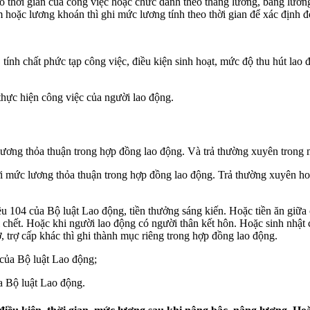
o thời gian của công việc hoặc chức danh theo thang lương, bảng lươn
 hoặc lương khoán thì ghi mức lương tính theo thời gian để xác định 
 tính chất phức tạp công việc, điều kiện sinh hoạt, mức độ thu hút l
thực hiện công việc của người lao động.
:
ương thỏa thuận trong hợp đồng lao động. Và trả thường xuyên trong m
i mức lương thỏa thuận trong hợp đồng lao động. Trả thường xuyên ho
 104 của Bộ luật Lao động, tiền thưởng sáng kiến. Hoặc tiền ăn giữa ca;
bị chết. Hoặc khi người lao động có người thân kết hôn. Hoặc sinh nhậ
, trợ cấp khác thì ghi thành mục riêng trong hợp đồng lao động.
 của Bộ luật Lao động;
ủa Bộ luật Lao động.