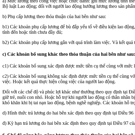
a) Mức lương theo công việc hoặc chức danh: ghi mức lương tính the
Bộ luật Lao động; đối với người lao động hưởng lương theo sản phẩm
b) Phụ cấp lương theo thỏa thuận của hai bên như sau:
b1) Các khoản phụ cấp lương để bù đắp yếu tố về điều kiện lao động,
tính đến hoặc tính chưa đầy đủ;
b2) Các khoản phụ cấp lương gắn với quá trình làm việc. Và kết quả 
c) Các khoản bổ sung khác theo thỏa thuận của hai bên như sau
c1) Các khoản bổ sung xác định được mức tiền cụ thể cùng với mức l
c2) Các khoản bổ sung không xác định được mức tiền cụ thể cùng vớ
việc. Hoặc kết quả thực hiện công việc của người lao động.
Đối với các chế độ và phúc lợi khác như thưởng theo quy định tại Điều
giữ trẻ, nuôi con nhỏ. Hoặc hỗ trợ khi người lao động có thân nhân 
khó khăn khi bị tai nạn lao động, bệnh nghề nghiệp. Các khoản hỗ trợ
d) Hình thức trả lương do hai bên xác định theo quy định tại Điều 96
đ) Kỳ hạn trả lương do hai bên xác định theo quy định tại Điều 97 c