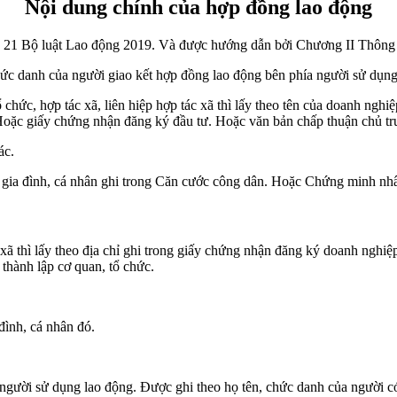
Nội dung chính của hợp đồng lao động
iều 21 Bộ luật Lao động 2019. Và được hướng dẫn bởi Chương II Th
chức danh của người giao kết hợp đồng lao động bên phía người sử dụn
hức, hợp tác xã, liên hiệp hợp tác xã thì lấy theo tên của doanh nghiệp
 Hoặc giấy chứng nhận đăng ký đầu tư. Hoặc văn bản chấp thuận chủ trư
ác.
 hộ gia đình, cá nhân ghi trong Căn cước công dân. Hoặc Chứng minh n
c xã thì lấy theo địa chỉ ghi trong giấy chứng nhận đăng ký doanh nghiệ
thành lập cơ quan, tổ chức.
 đình, cá nhân đó.
 người sử dụng lao động. Được ghi theo họ tên, chức danh của người c