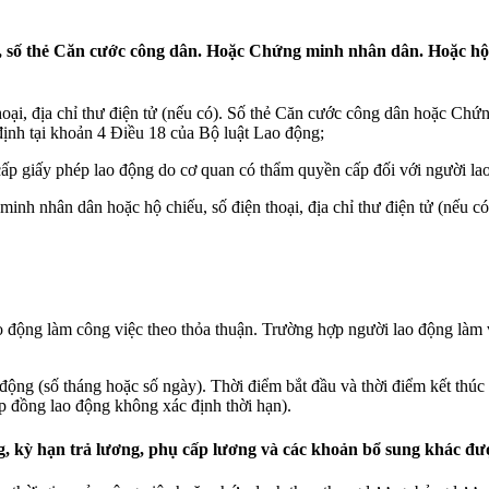
trú, số thẻ Căn cước công dân. Hoặc Chứng minh nhân dân. Hoặc hộ
ện thoại, địa chỉ thư điện tử (nếu có). Số thẻ Căn cước công dân hoặc 
định tại khoản 4 Điều 18 của Bộ luật Lao động;
ấp giấy phép lao động do cơ quan có thẩm quyền cấp đối với người la
inh nhân dân hoặc hộ chiếu, số điện thoại, địa chỉ thư điện tử (nếu có
o động làm công việc theo thỏa thuận. Trường hợp người lao động làm v
 động (số tháng hoặc số ngày). Thời điểm bắt đầu và thời điểm kết thú
ợp đồng lao động không xác định thời hạn).
ng, kỳ hạn trả lương, phụ cấp lương và các khoản bổ sung khác đư