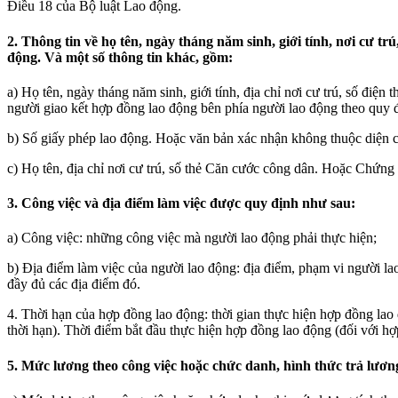
Điều 18 của Bộ luật Lao động.
2. Thông tin về họ tên, ngày tháng năm sinh, giới tính, nơi cư 
động. Và một số thông tin khác, gồm:
a) Họ tên, ngày tháng năm sinh, giới tính, địa chỉ nơi cư trú, số đi
người giao kết hợp đồng lao động bên phía người lao động theo quy 
b) Số giấy phép lao động. Hoặc văn bản xác nhận không thuộc diện c
c) Họ tên, địa chỉ nơi cư trú, số thẻ Căn cước công dân. Hoặc Chứng m
3. Công việc và địa điểm làm việc được quy định như sau:
a) Công việc: những công việc mà người lao động phải thực hiện;
b) Địa điểm làm việc của người lao động: địa điểm, phạm vi người la
đầy đủ các địa điểm đó.
4. Thời hạn của hợp đồng lao động: thời gian thực hiện hợp đồng lao
thời hạn). Thời điểm bắt đầu thực hiện hợp đồng lao động (đối với h
5. Mức lương theo công việc hoặc chức danh, hình thức trả lươ