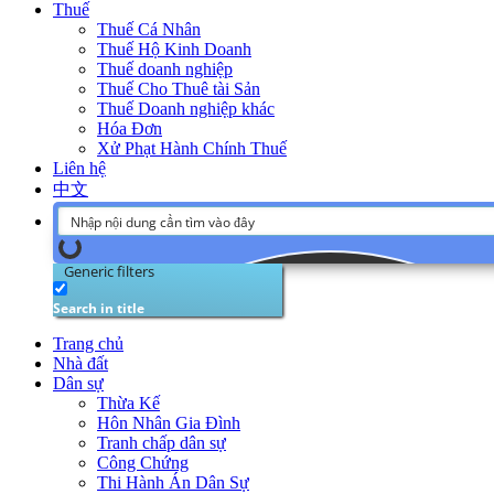
Thuế
Thuế Cá Nhân
Thuế Hộ Kinh Doanh
Thuế doanh nghiệp
Thuế Cho Thuê tài Sản
Thuế Doanh nghiệp khác
Hóa Đơn
Xử Phạt Hành Chính Thuế
Liên hệ
中文
Generic filters
Search in title
Trang chủ
Nhà đất
Dân sự
Thừa Kế
Hôn Nhân Gia Đình
Tranh chấp dân sự
Công Chứng
Thi Hành Án Dân Sự