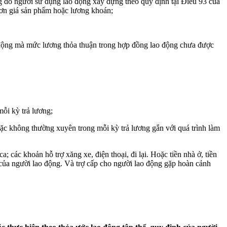
g do người sử dụng lao động xây dựng theo quy định tại Điều 93 của
đơn giá sản phẩm hoặc lương khoán;
ao động mà mức lương thỏa thuận trong hợp đồng lao động chưa được
ỗi kỳ trả lương;
ặc không thường xuyên trong mỗi kỳ trả lương gắn với quá trình làm
 các khoản hỗ trợ xăng xe, điện thoại, đi lại. Hoặc tiền nhà ở, tiền
t của người lao động. Và trợ cấp cho người lao động gặp hoàn cảnh