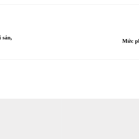
 sản,
Mức ph