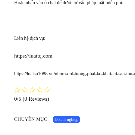
Hoặc nhấn vào ô chat để được tư vấn pháp luật miễn phí.
Liên hệ dịch vụ:
https://luattq.com
https://luatsu1088.vn/nhom-doi-tuong-phai-ke-khai-tai-san-th
0/5
(0 Reviews)
CHUYÊN MỤC:
Doanh nghiệp