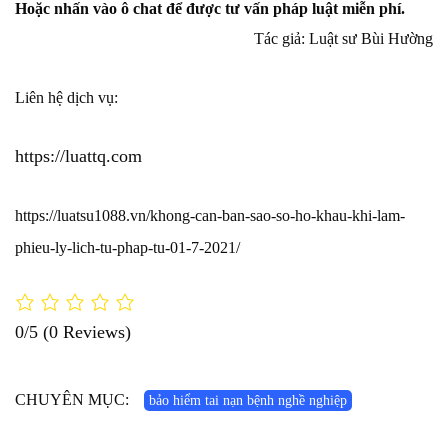
Hoặc nhấn vào ô chat để được tư vấn pháp luật miễn phí.
Tác giả: Luật sư Bùi Hường
Liên hệ dịch vụ:
https://luattq.com
https://luatsu1088.vn/khong-can-ban-sao-so-ho-khau-khi-lam-
phieu-ly-lich-tu-phap-tu-01-7-2021/
0/5
(0 Reviews)
CHUYÊN MỤC:
bảo hiểm tai nạn bệnh nghề nghiệp