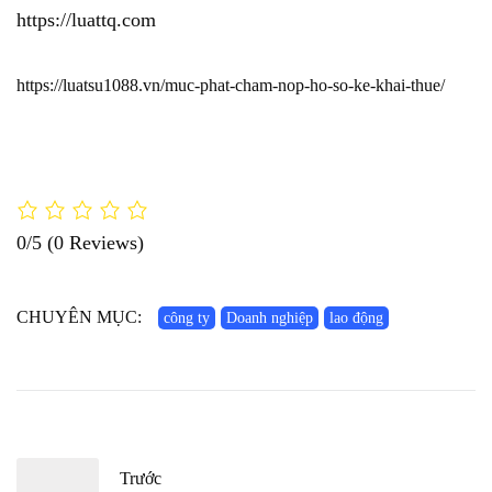
https://luattq.com
https://luatsu1088.vn/muc-phat-cham-nop-ho-so-ke-khai-thue/
0/5
(0 Reviews)
CHUYÊN MỤC:
công ty
Doanh nghiệp
lao động
Trước