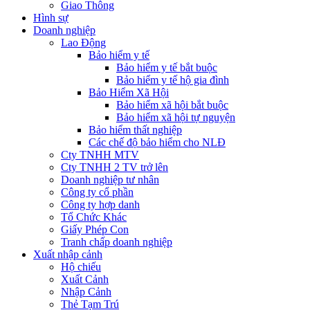
Giao Thông
Hình sự
Doanh nghiệp
Lao Động
Bảo hiểm y tế
Bảo hiểm y tế bắt buộc
Bảo hiểm y tế hộ gia đình
Bảo Hiểm Xã Hội
Bảo hiểm xã hội bắt buộc
Bảo hiểm xã hội tự nguyện
Bảo hiểm thất nghiệp
Các chế độ bảo hiểm cho NLĐ
Cty TNHH MTV
Cty TNHH 2 TV trở lên
Doanh nghiệp tư nhân
Công ty cổ phần
Công ty hợp danh
Tổ Chức Khác
Giấy Phép Con
Tranh chấp doanh nghiệp
Xuất nhập cảnh
Hộ chiếu
Xuất Cảnh
Nhập Cảnh
Thẻ Tạm Trú