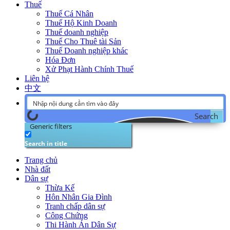
Thuế
Thuế Cá Nhân
Thuế Hộ Kinh Doanh
Thuế doanh nghiệp
Thuế Cho Thuê tài Sản
Thuế Doanh nghiệp khác
Hóa Đơn
Xử Phạt Hành Chính Thuế
Liên hệ
中文
Search
Generic filters
Search in title
Trang chủ
Nhà đất
Dân sự
Thừa Kế
Hôn Nhân Gia Đình
Tranh chấp dân sự
Công Chứng
Thi Hành Án Dân Sự