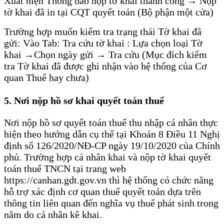
Xuất hiện Thông báo nộp tờ khai thành công → Nộp
tờ khai đã in tại CQT quyết toán (Bộ phận một cửa)
Trường hợp muốn kiểm tra trạng thái Tờ khai đã
gửi: Vào Tab: Tra cứu tờ khai : Lựa chọn loại Tờ
khai →Chọn ngày gửi → Tra cứu (Mục đích kiểm
tra Tờ khai đã được ghi nhận vào hệ thống của Cơ
quan Thuế hay chưa)
5. Nơi nộp hồ sơ khai quyết toán thuế
Nơi nộp hồ sơ quyết toán thuế thu nhập cá nhân thực
hiện theo hướng dẫn cụ thể tại Khoản 8 Điều 11 Nghị
định số 126/2020/NĐ-CP ngày 19/10/2020 của Chính
phủ. Trường hợp cá nhân khai và nộp tờ khai quyết
toán thuế TNCN tại trang web
https://canhan.gdt.gov.vn thì hệ thống có chức năng
hỗ trợ xác định cơ quan thuế quyết toán dựa trên
thông tin liên quan đến nghĩa vụ thuế phát sinh trong
năm do cá nhân kê khai.