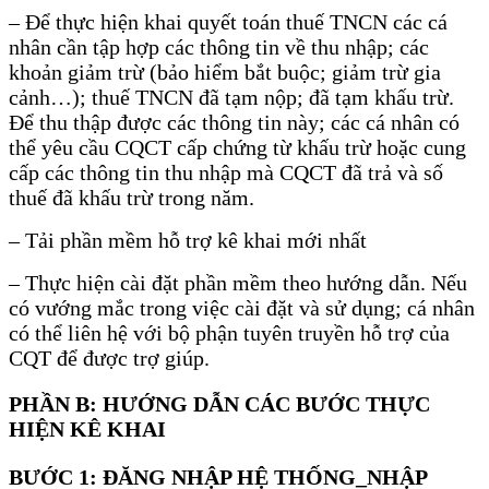
– Để thực hiện khai quyết toán thuế TNCN các cá
nhân cần tập hợp các thông tin về thu nhập; các
khoản giảm trừ (bảo hiểm bắt buộc; giảm trừ gia
cảnh…); thuế TNCN đã tạm nộp; đã tạm khấu trừ.
Để thu thập được các thông tin này; các cá nhân có
thể yêu cầu CQCT cấp chứng từ khấu trừ hoặc cung
cấp các thông tin thu nhập mà CQCT đã trả và số
thuế đã khấu trừ trong năm.
– Tải phần mềm hỗ trợ kê khai mới nhất
– Thực hiện cài đặt phần mềm theo hướng dẫn. Nếu
có vướng mắc trong việc cài đặt và sử dụng; cá nhân
có thể liên hệ với bộ phận tuyên truyền hỗ trợ của
CQT để được trợ giúp.
PHẦN B: HƯỚNG DẪN CÁC BƯỚC THỰC
HIỆN KÊ KHAI
BƯỚC 1: ĐĂNG NHẬP HỆ THỐNG_NHẬP