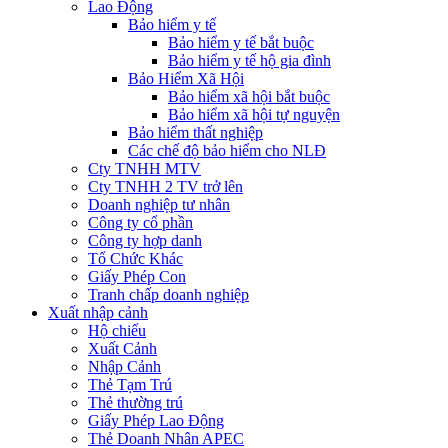
Lao Động
Bảo hiểm y tế
Bảo hiểm y tế bắt buộc
Bảo hiểm y tế hộ gia đình
Bảo Hiểm Xã Hội
Bảo hiểm xã hội bắt buộc
Bảo hiểm xã hội tự nguyện
Bảo hiểm thất nghiệp
Các chế độ bảo hiểm cho NLĐ
Cty TNHH MTV
Cty TNHH 2 TV trở lên
Doanh nghiệp tư nhân
Công ty cổ phần
Công ty hợp danh
Tổ Chức Khác
Giấy Phép Con
Tranh chấp doanh nghiệp
Xuất nhập cảnh
Hộ chiếu
Xuất Cảnh
Nhập Cảnh
Thẻ Tạm Trú
Thẻ thường trú
Giấy Phép Lao Động
Thẻ Doanh Nhân APEC