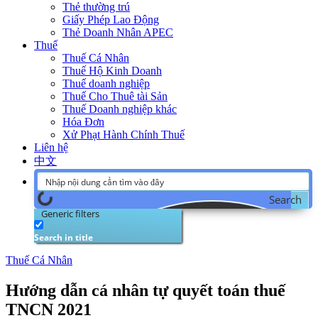
Thẻ thường trú
Giấy Phép Lao Động
Thẻ Doanh Nhân APEC
Thuế
Thuế Cá Nhân
Thuế Hộ Kinh Doanh
Thuế doanh nghiệp
Thuế Cho Thuê tài Sản
Thuế Doanh nghiệp khác
Hóa Đơn
Xử Phạt Hành Chính Thuế
Liên hệ
中文
Search
Generic filters
Search in title
Thuế Cá Nhân
Hướng dẫn cá nhân tự quyết toán thuế
TNCN 2021