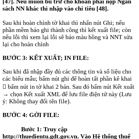
[47]. Nếu muốn bù trừ cho khoản phải nộp Ngân
sách NN khác thì nhập vào chỉ tiêu [48].
Sau khi hoàn chỉnh tờ khai thì nhấn nút Ghi; nếu
phần mềm báo ghi thành công thì kết xuất file; còn
nếu lỗi thì xem lại lỗi sẽ báo màu hồng và NNT sửa
lại cho hoàn chỉnh
BƯỚC 3: KẾT XUẤT; IN FILE:
Sau khi đã nhập đầy đủ các thông tin và số liệu cho
các biểu mẫu; bấm nút ghi để hoàn tất phần kê khai
 bấm nút in tờ khai 2 bản. Sau đó bấm nút Kết xuất
→ chọn Kết xuất XML để lưu file điện tử này (Lưu
ý: Không thay đổi tên file).
BƯỚC 4: GỞI FILE:
Bước 1: Truy cập
http://thuedientu.gdt.gov.vn. Vào Hệ thống thuế