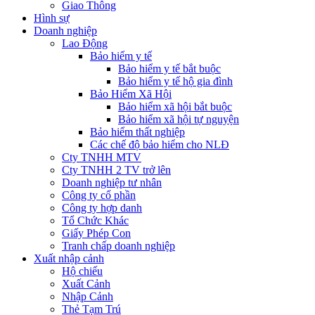
Giao Thông
Hình sự
Doanh nghiệp
Lao Động
Bảo hiểm y tế
Bảo hiểm y tế bắt buộc
Bảo hiểm y tế hộ gia đình
Bảo Hiểm Xã Hội
Bảo hiểm xã hội bắt buộc
Bảo hiểm xã hội tự nguyện
Bảo hiểm thất nghiệp
Các chế độ bảo hiểm cho NLĐ
Cty TNHH MTV
Cty TNHH 2 TV trở lên
Doanh nghiệp tư nhân
Công ty cổ phần
Công ty hợp danh
Tổ Chức Khác
Giấy Phép Con
Tranh chấp doanh nghiệp
Xuất nhập cảnh
Hộ chiếu
Xuất Cảnh
Nhập Cảnh
Thẻ Tạm Trú