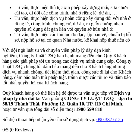
Tư vấn, thực hiện thủ tục xin phép xây dựng mới,
.
sữa chữa
cải tạo, di dời các công trình, nhà ở riêng lẻ, dự án, …
Tư vấn, thực hiện dịch vụ hoàn công xây dựng đối với nhà ở
riêng lẻ, công trình, chung cư, dự án,
.
ra giấy chứng nhận
quyền sử dụng đất gắn liền với quyền sở hữu nhà ở;
Tư vấn, thực hiện các thủ tục đo đạc, lập bản vẽ, chuẩn bị hồ
sơ, nộp hồ sơ tại có quan
.
Nhà nước, kê khai nộp thuế nếu có
Với đội ngũ luật sư và chuyên viên pháp lý dày dặn kinh
nghiệm,
.
Công ty Luật T&Q hân hạnh mang đến cho
.
Quý Khách
hàng các giải pháp tối ưu trong các dịch vụ mình cung cấp. Công ty
Luật T&Q chúng tôi đảm bảo mang đến cho
.
Khách hàng những
dịch vụ nhanh chóng, tiết kiệm thời gian, công sức đi lại cho
.
Khách
hàng, đảm bảo tuân thủ pháp luật,
.
tránh được các rủi ro và đảm bảo
tốt nhất quyền lợi của Khách hàng.
Quý khách hàng có thể liên hệ để được tư vấn trực tiếp về
.
Dịch vụ
pháp lý nhà đất
tại Văn phòng
CÔNG TY LUẬT T&Q – địa chỉ
58/19 Thành Thái, Phường 12, Quận 10, TP. Hồ Chí Minh
,
hoặc tư vấn qua tổng đài số điện thoại
1900 599 818
Số điện thoại tiếp nhận yêu cầu sử dụng dịch vụ:
090 387 6125
0/5
(0 Reviews)