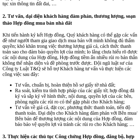
tục xin thông tin đất đai, …
2. Tư vấn, dại diện khách hàng đàm phán, thương lượng, soạn
thảo
.
Hợp đồng mua bán nhà đất
Khi tiến hành ký kết Hợp đồng,
.
Quý khách hàng có thể gặp các vấn
đề như người tham gia giao dịch mua bán với mình không đủ thẩm
quyền; khó khăn trong việc thương lượng giá cả, cách thức thanh
toán sao cho đảm bảo quyền lợi của mình; lo lắng chưa hiểu rõ được
các nội dung của
.
Hợp đồng, Hợp đồng tiềm ẩn nhiều rủi ro bản thân
không thể nhận diện và đề phòng trước được. Đội ngũ luật sư của
Công ty Luật T&Q sẽ hỗ trợ
.
Khách hàng tư vấn và thực hiện các
công việc sau đây:
Tư vấn, chuẩn bị, hoàn thiện hồ sơ giấy tờ nhà đất;
Ra soát, kiểm tra tính hợp pháp của các giấy tờ, hợp đồng đã
ký và sắp ký về hình thức, nội dung,
.
quyền lợi của các bên,
phòng ngừa các rủi ro có thể gặp phải cho Khách hàng;
Tư vấn về giá cả, đặt cọc, phương thức thanh toán, tiến độ
thanh toán. Đại diện cho Khách hàng đàm phán với
.
Bên mua/
Bên bán để thương lượng các nội dung của
.
Hợp đồng, đảm
bảo bảo vệ quyền lợi và tránh các rủi ro cho Khách hàng; …
3. Thực hiện các thủ tục Công chứng
.
Hợp đồng, đăng bộ, hợp