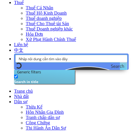
Thuế
Thuế Cá Nhân
Thuế Hộ Kinh Doanh
Thuế doanh nghiệp
Thuế Cho Thuê tài Sản
Thuế Doanh nghiệp khác
Hóa Đơn
Xử Phạt Hành Chính Thuế
Liên hệ
中文
Search
Generic filters
Search in title
Trang chủ
Nhà đất
Dân sự
Thừa Kế
Hôn Nhân Gia Đình
Tranh chấp dân sự
Công Chứng
Thi Hành Án Dân Sự