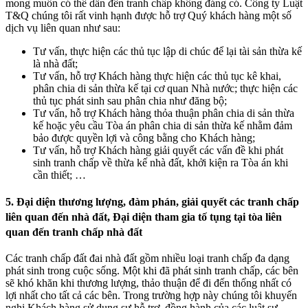
mong muốn có thể dẫn đến tranh chấp không đáng có. Công ty Luật
T&Q chúng tôi rất vinh hạnh được hỗ trợ Quý khách hàng một số
dịch vụ liên quan như sau:
Tư vấn, thực hiện các thủ tục lập di chúc để lại tài sản thừa kế
là nhà đất;
Tư vấn, hỗ trợ Khách hàng thực hiện các thủ tục kê khai,
phân chia di sản thừa kế tại cơ quan
.
Nhà nước; thực hiện các
thủ tục phát sinh sau phân chia như đăng bộ;
Tư vấn, hỗ trợ Khách hàng thỏa thuận phân chia di sản thừa
kế hoặc yêu cầu Tòa án phân chia di sản thừa kế nhằm đảm
bảo được quyền lợi và công bằng cho Khách hàng;
Tư vấn, hỗ trợ Khách hàng giải quyết các vấn đề khi phát
sinh tranh chấp về thừa kế nhà đất, khởi kiện ra Tòa án khi
cần thiết; …
5. Đại diện thương lượng, đàm phán, giải quyết các tranh chấp
liên quan đến nhà đất, Đại diện tham gia tố tụng tại tòa liên
quan đến tranh chấp nhà đất
Các tranh chấp đất đai nhà đất gồm nhiều loại tranh chấp đa dạng
phát sinh trong cuộc sống. Một khi đã phát sinh tranh chấp, các bên
sẽ khó khăn khi thương lượng, thảo thuận để đi đến thống nhất có
lợi nhất cho tất cả các bên. Trong trường hợp này chúng tôi khuyến
nghị
.
Khách hàng sử dụng sự hỗ trợ, đồng hành của các luật sư