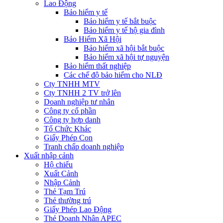
Lao Động
Bảo hiểm y tế
Bảo hiểm y tế bắt buộc
Bảo hiểm y tế hộ gia đình
Bảo Hiểm Xã Hội
Bảo hiểm xã hội bắt buộc
Bảo hiểm xã hội tự nguyện
Bảo hiểm thất nghiệp
Các chế độ bảo hiểm cho NLĐ
Cty TNHH MTV
Cty TNHH 2 TV trở lên
Doanh nghiệp tư nhân
Công ty cổ phần
Công ty hợp danh
Tổ Chức Khác
Giấy Phép Con
Tranh chấp doanh nghiệp
Xuất nhập cảnh
Hộ chiếu
Xuất Cảnh
Nhập Cảnh
Thẻ Tạm Trú
Thẻ thường trú
Giấy Phép Lao Động
Thẻ Doanh Nhân APEC