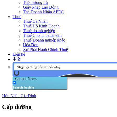
Thẻ thường trú
Giấy Phép Lao Động
Thẻ Doanh Nhân APEC
Thuế
Thuế Cá Nhân
Thuế Hộ Kinh Doanh
Thuế doanh nghiệp
Thuế Cho Thuê tài Sản
Thuế Doanh nghiệp khác
Hóa Đơn
Xử Phạt Hành Chính Thuế
Liên hệ
中文
Generic filters
Search in title
Hôn Nhân Gia Đình
Cấp dưỡng