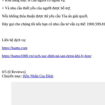
+ Khả năng thực tế của người có nghĩa vụ;
+ Và nhu cầu thiết yếu của người được hỗ trợ;
Nếu không thỏa thuận được thì yêu cầu Tòa án giải quyết.
Hãy gọi cho chúng tôi nếu bạn có nhu cầu tư vấn cụ thể: 1900.599.8
Liên hệ dịch vụ:
https://luattq.com
https://luatsu1088.vn/cach-xac-dinh-tai-san-rieng-khi-ly-hon/
0/5
(0 Reviews)
Chuyên mục:
Hôn Nhân Gia Đình