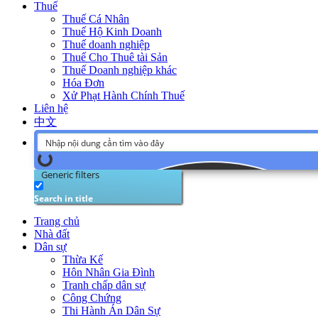
Thuế
Thuế Cá Nhân
Thuế Hộ Kinh Doanh
Thuế doanh nghiệp
Thuế Cho Thuê tài Sản
Thuế Doanh nghiệp khác
Hóa Đơn
Xử Phạt Hành Chính Thuế
Liên hệ
中文
Generic filters
Search in title
Trang chủ
Nhà đất
Dân sự
Thừa Kế
Hôn Nhân Gia Đình
Tranh chấp dân sự
Công Chứng
Thi Hành Án Dân Sự