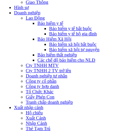
Giao Thông
Hình sự
Doanh nghiệp
Lao Động
Bảo hiểm y tế
Bảo hiểm y tế bắt buộc
Bảo hiểm y tế hộ gia đình
Bảo Hiểm Xã Hội
Bảo hiểm xã hội bắt buộc
Bảo hiểm xã hội tự nguyện
Bảo hiểm thất nghiệp
Các chế độ bảo hiểm cho NLĐ
Cty TNHH MTV
Cty TNHH 2 TV trở lên
Doanh nghiệp tư nhân
Công ty cổ phần
Công ty hợp danh
Tổ Chức Khác
Giấy Phép Con
Tranh chấp doanh nghiệp
Xuất nhập cảnh
Hộ chiếu
Xuất Cảnh
Nhập Cảnh
Thẻ Tạm Trú