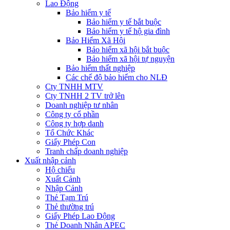
Lao Động
Bảo hiểm y tế
Bảo hiểm y tế bắt buộc
Bảo hiểm y tế hộ gia đình
Bảo Hiểm Xã Hội
Bảo hiểm xã hội bắt buộc
Bảo hiểm xã hội tự nguyện
Bảo hiểm thất nghiệp
Các chế độ bảo hiểm cho NLĐ
Cty TNHH MTV
Cty TNHH 2 TV trở lên
Doanh nghiệp tư nhân
Công ty cổ phần
Công ty hợp danh
Tổ Chức Khác
Giấy Phép Con
Tranh chấp doanh nghiệp
Xuất nhập cảnh
Hộ chiếu
Xuất Cảnh
Nhập Cảnh
Thẻ Tạm Trú
Thẻ thường trú
Giấy Phép Lao Động
Thẻ Doanh Nhân APEC