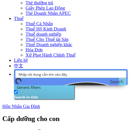
Thẻ thường trú
Giấy Phép Lao Động
Thẻ Doanh Nhân APEC
Thuế
Thuế Cá Nhân
Thuế Hộ Kinh Doanh
Thuế doanh nghiệp
Thuế Cho Thuê tài Sản
Thuế Doanh nghiệp khác
Hóa Đơn
Xử Phạt Hành Chính Thuế
Liên hệ
中文
Search
Generic filters
Search in title
Hôn Nhân Gia Đình
Cấp dưỡng cho con