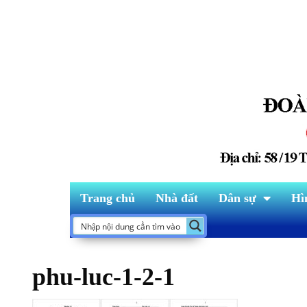
Trang chủ
Nhà đất
Dân sự
Hì
phu-luc-1-2-1