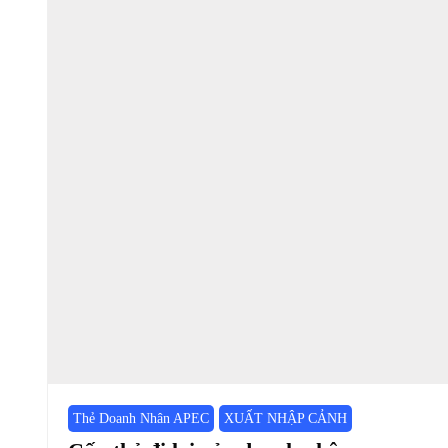
Thẻ Doanh Nhân APEC
XUẤT NHẬP CẢNH