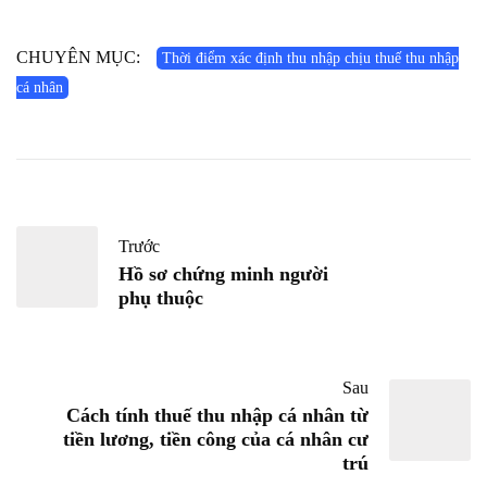
CHUYÊN MỤC:
Thời điểm xác định thu nhập chịu thuế thu nhập
cá nhân
Trước
Hồ sơ chứng minh người
phụ thuộc
Sau
Cách tính thuế thu nhập cá nhân từ
tiền lương, tiền công của cá nhân cư
trú