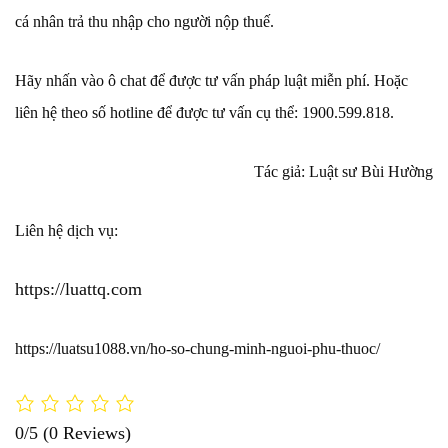
cá nhân trả thu nhập cho người nộp thuế.
Hãy nhấn vào ô chat để được tư vấn pháp luật miễn phí. Hoặc
liên hệ theo số hotline để được tư vấn cụ thể: 1900.599.818.
Tác giả: Luật sư Bùi Hường
Liên hệ dịch vụ:
https://luattq.com
https://luatsu1088.vn/ho-so-chung-minh-nguoi-phu-thuoc/
0/5
(0 Reviews)