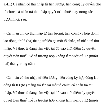
a.4.1) Cá nhân có thu nhập từ tiền lương, tiền công ủy quyền cho
tổ chức, cá nhân trả thu nhập quyết toán thuế thay trong các
trường hợp sau:
– Cá nhân chỉ có thu nhập từ tiền lương, tiền công ký hợp đồng
lao động từ 03 (ba) tháng trở lên tại một tổ chức, cá nhân trả thu
nhập. Và thực tế đang làm việc tại đó vào thời điểm ủy quyền
quyết toán thuế. Kể cả trường hợp không làm việc đủ 12 (mười
hai) tháng trong năm
– Cá nhân có thu nhập từ tiền lương, tiền công ký hợp đồng lao
động từ 03 (ba) tháng trở lên tại một tổ chức, cá nhân trả thu
nhập. Và thực tế đang làm việc tại đó vào thời điểm ủy quyền
quyết toán thuế. Kể cả trường hợp không làm việc đủ 12 (mười