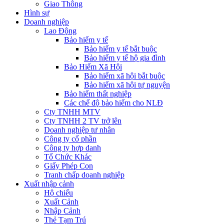
Giao Thông
Hình sự
Doanh nghiệp
Lao Động
Bảo hiểm y tế
Bảo hiểm y tế bắt buộc
Bảo hiểm y tế hộ gia đình
Bảo Hiểm Xã Hội
Bảo hiểm xã hội bắt buộc
Bảo hiểm xã hội tự nguyện
Bảo hiểm thất nghiệp
Các chế độ bảo hiểm cho NLĐ
Cty TNHH MTV
Cty TNHH 2 TV trở lên
Doanh nghiệp tư nhân
Công ty cổ phần
Công ty hợp danh
Tổ Chức Khác
Giấy Phép Con
Tranh chấp doanh nghiệp
Xuất nhập cảnh
Hộ chiếu
Xuất Cảnh
Nhập Cảnh
Thẻ Tạm Trú