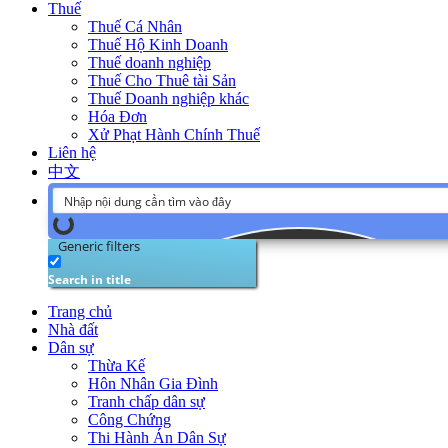
Thuế
Thuế Cá Nhân
Thuế Hộ Kinh Doanh
Thuế doanh nghiệp
Thuế Cho Thuê tài Sản
Thuế Doanh nghiệp khác
Hóa Đơn
Xử Phạt Hành Chính Thuế
Liên hệ
中文
Generic filters
Search in title
Trang chủ
Nhà đất
Dân sự
Thừa Kế
Hôn Nhân Gia Đình
Tranh chấp dân sự
Công Chứng
Thi Hành Án Dân Sự