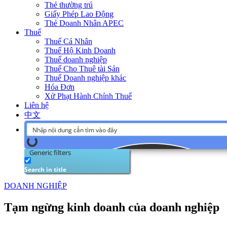
Thẻ thường trú
Giấy Phép Lao Động
Thẻ Doanh Nhân APEC
Thuế
Thuế Cá Nhân
Thuế Hộ Kinh Doanh
Thuế doanh nghiệp
Thuế Cho Thuê tài Sản
Thuế Doanh nghiệp khác
Hóa Đơn
Xử Phạt Hành Chính Thuế
Liên hệ
中文
Generic filters
Search in title
DOANH NGHIỆP
Tạm ngừng kinh doanh của doanh nghiệp