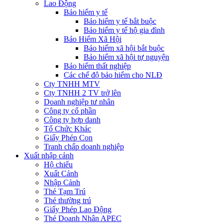
Lao Động
Bảo hiểm y tế
Bảo hiểm y tế bắt buộc
Bảo hiểm y tế hộ gia đình
Bảo Hiểm Xã Hội
Bảo hiểm xã hội bắt buộc
Bảo hiểm xã hội tự nguyện
Bảo hiểm thất nghiệp
Các chế độ bảo hiểm cho NLĐ
Cty TNHH MTV
Cty TNHH 2 TV trở lên
Doanh nghiệp tư nhân
Công ty cổ phần
Công ty hợp danh
Tổ Chức Khác
Giấy Phép Con
Tranh chấp doanh nghiệp
Xuất nhập cảnh
Hộ chiếu
Xuất Cảnh
Nhập Cảnh
Thẻ Tạm Trú
Thẻ thường trú
Giấy Phép Lao Động
Thẻ Doanh Nhân APEC