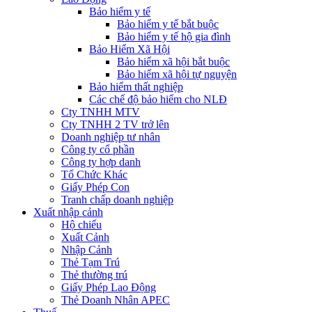
Bảo hiểm y tế
Bảo hiểm y tế bắt buộc
Bảo hiểm y tế hộ gia đình
Bảo Hiểm Xã Hội
Bảo hiểm xã hội bắt buộc
Bảo hiểm xã hội tự nguyện
Bảo hiểm thất nghiệp
Các chế độ bảo hiểm cho NLĐ
Cty TNHH MTV
Cty TNHH 2 TV trở lên
Doanh nghiệp tư nhân
Công ty cổ phần
Công ty hợp danh
Tổ Chức Khác
Giấy Phép Con
Tranh chấp doanh nghiệp
Xuất nhập cảnh
Hộ chiếu
Xuất Cảnh
Nhập Cảnh
Thẻ Tạm Trú
Thẻ thường trú
Giấy Phép Lao Động
Thẻ Doanh Nhân APEC