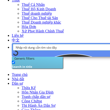
Thuế
Thuế Cá Nhân
Thuế Hộ Kinh Doanh
Thuế doanh nghiệp
Thuế Cho Thuê tài Sản
Thuế Doanh nghiệp khác
Hóa Đơn
Xử Phạt Hành Chính Thuế
Liên hệ
中文
Generic filters
Search in title
Trang chủ
Nhà đất
Dân sự
Thừa Kế
Hôn Nhân Gia Đình
Tranh chấp dân sự
Công Chứng
Thi Hành Án Dân Sự
Giao Thông