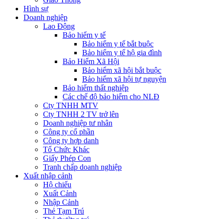
Hình sự
Doanh nghiệp
Lao Động
Bảo hiểm y tế
Bảo hiểm y tế bắt buộc
Bảo hiểm y tế hộ gia đình
Bảo Hiểm Xã Hội
Bảo hiểm xã hội bắt buộc
Bảo hiểm xã hội tự nguyện
Bảo hiểm thất nghiệp
Các chế độ bảo hiểm cho NLĐ
Cty TNHH MTV
Cty TNHH 2 TV trở lên
Doanh nghiệp tư nhân
Công ty cổ phần
Công ty hợp danh
Tổ Chức Khác
Giấy Phép Con
Tranh chấp doanh nghiệp
Xuất nhập cảnh
Hộ chiếu
Xuất Cảnh
Nhập Cảnh
Thẻ Tạm Trú