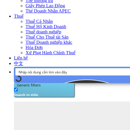
Thẻ thường trú
Giấy Phép Lao Động
Thẻ Doanh Nhân APEC
Thuế
Thuế Cá Nhân
Thuế Hộ Kinh Doanh
Thuế doanh nghiệp
Thuế Cho Thuê tài Sản
Thuế Doanh nghiệp khác
Hóa Đơn
Xử Phạt Hành Chính Thuế
Liên hệ
中文
Generic filters
Search in title