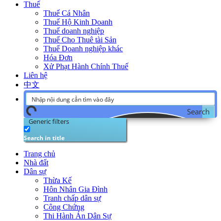
Thuế
Thuế Cá Nhân
Thuế Hộ Kinh Doanh
Thuế doanh nghiệp
Thuế Cho Thuê tài Sản
Thuế Doanh nghiệp khác
Hóa Đơn
Xử Phạt Hành Chính Thuế
Liên hệ
中文
Search
Generic filters
Search in title
Trang chủ
Nhà đất
Dân sự
Thừa Kế
Hôn Nhân Gia Đình
Tranh chấp dân sự
Công Chứng
Thi Hành Án Dân Sự