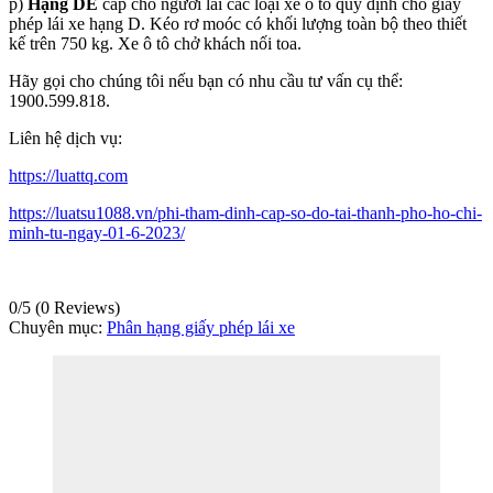
p)
Hạng DE
cấp cho người lái các loại xe ô tô quy định cho giấy
phép lái xe hạng D. Kéo rơ moóc có khối lượng toàn bộ theo thiết
kế trên 750 kg. Xe ô tô chở khách nối toa.
Hãy gọi cho chúng tôi nếu bạn có nhu cầu tư vấn cụ thể:
1900.599.818.
Liên hệ dịch vụ:
https://luattq.com
https://luatsu1088.vn/phi-tham-dinh-cap-so-do-tai-thanh-pho-ho-chi-
minh-tu-ngay-01-6-2023/
0/5
(0 Reviews)
Chuyên mục:
Phân hạng giấy phép lái xe