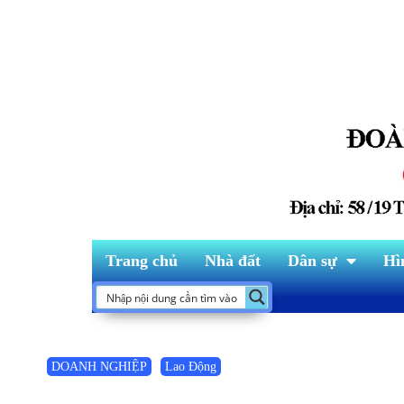
Trang chủ
Nhà đất
Dân sự
Hì
DOANH NGHIỆP
Lao Động