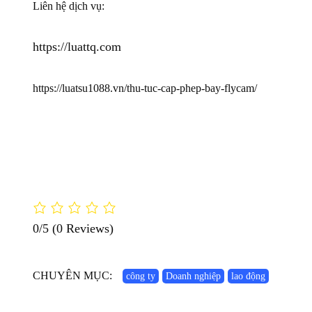
Liên hệ dịch vụ:
https://luattq.com
https://luatsu1088.vn/thu-tuc-cap-phep-bay-flycam/
0/5
(0 Reviews)
CHUYÊN MỤC:
công ty
Doanh nghiệp
lao động