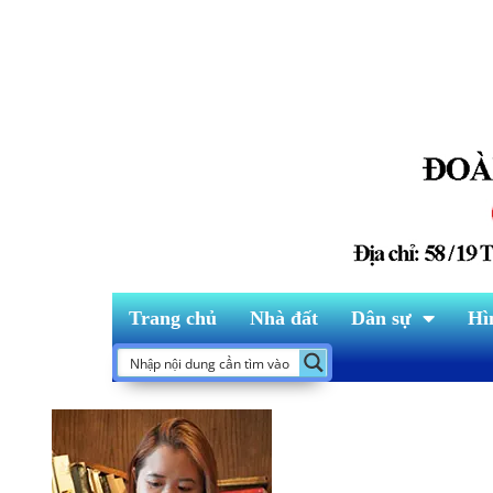
Trang chủ
Nhà đất
Dân sự
Hì