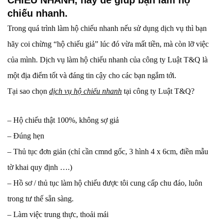
CHIẾU NHANH,
hãy để giúp bạn
làm hộ
chiếu nhanh
.
Trong quá trình làm hộ chiếu nhanh nếu sử dụng dịch vụ thì bạn
hãy coi chừng “hộ chiếu giả” lúc đó vừa mất tiền, mà còn lỡ việc
của mình. Dịch vụ làm hộ chiếu nhanh của công ty Luật T&Q là
một địa điểm tốt và đáng tin cậy cho các bạn ngắm tới.
Tại sao chọn
dịch vụ hộ chiếu nhanh
tại công ty Luật T&Q?
– Hộ chiếu thật 100%, không sợ giả
– Đúng hẹn
– Thủ tục đơn giản (chỉ cần cmnd gốc, 3 hình 4 x 6cm, điền mẫu
tờ khai quy định ….)
– Hồ sơ / thủ tục làm hộ chiếu được tôi cung cấp chu đáo, luôn
trong tư thế sẵn sàng.
– Làm việc trung thực, thoải mái