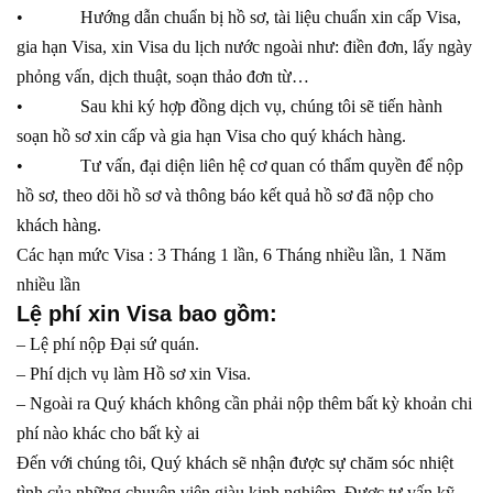
• Hướng dẫn chuẩn bị hồ sơ, tài liệu chuẩn xin cấp Visa,
gia hạn Visa, xin Visa du lịch nước ngoài như: điền đơn, lấy ngày
phỏng vấn, dịch thuật, soạn thảo đơn từ…
• Sau khi ký hợp đồng dịch vụ, chúng tôi sẽ tiến hành
soạn hồ sơ xin cấp và gia hạn Visa cho quý khách hàng.
• Tư vấn, đại diện liên hệ cơ quan có thẩm quyền để nộp
hồ sơ, theo dõi hồ sơ và thông báo kết quả hồ sơ đã nộp cho
khách hàng.
Các hạn mức Visa : 3 Tháng 1 lần, 6 Tháng nhiều lần, 1 Năm
nhiều lần
Lệ phí xin Visa bao gồm:
– Lệ phí nộp Đại sứ quán.
– Phí dịch vụ làm Hồ sơ xin Visa.
– Ngoài ra Quý khách không cần phải nộp thêm bất kỳ khoản chi
phí nào khác cho bất kỳ ai
Đến với chúng tôi, Quý khách sẽ nhận được sự chăm sóc nhiệt
tình của những chuyên viên giàu kinh nghiệm. Được tư vấn kỹ