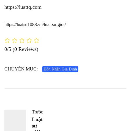
https://luattq.com
https://luatsu1088.vn/luat-su-gioi/
0/5
(0 Reviews)
CHUYÊN MỤC:
Hôn Nhân Gia Đình
Trước
Luật
sư