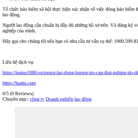
Tổ chức bảo hiểm xã hội thực hiện xác nhận về việc đóng bảo hiểm th
lao động.
Người lao động cần chuẩn bị đầy đủ những hồ sơ trên. Và đăng ký vớ
nghiệp của mình.
Hãy gọi cho chúng tôi nếu bạn có nhu cầu tư vấn cụ thể: 1900.599.8
Liên hệ dịch vụ:
https://luatsu1088.vn/nguoi-lao-dong-huong-tro-cap-that-nghiep-do-d
https://luattq.com
0/5
(0 Reviews)
Chuyên mục:
công ty
Doanh nghiệp
lao động