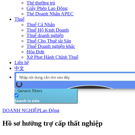
Thẻ thường trú
Giấy Phép Lao Động
Thẻ Doanh Nhân APEC
Thuế
Thuế Cá Nhân
Thuế Hộ Kinh Doanh
Thuế doanh nghiệp
Thuế Cho Thuê tài Sản
Thuế Doanh nghiệp khác
Hóa Đơn
Xử Phạt Hành Chính Thuế
Liên hệ
中文
Generic filters
Search in title
DOANH NGHIỆP
Lao Động
Hồ sơ hưởng trợ cấp thất nghiệp