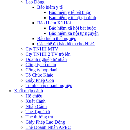
Lao Động
Bảo hiểm y tế
Bảo hiểm y tế bắt buộc
Bảo hiểm y tế hộ gia đình
Bảo Hiểm Xã Hội
Bảo hiểm xã hội bắt buộc
Bảo hiểm xã hội tự nguyện
Bảo hiểm thất nghiệp
Các chế độ bảo hiểm cho NLĐ
Cty TNHH MTV
Cty TNHH 2 TV trở lên
Doanh nghiệp tư nhân
Công ty cổ phần
Công ty hợp danh
Tổ Chức Khác
Giấy Phép Con
Tranh chấp doanh nghiệp
Xuất nhập cảnh
Hộ chiếu
Xuất Cảnh
Nhập Cảnh
Thẻ Tạm Trú
Thẻ thường trú
Giấy Phép Lao Động
Thẻ Doanh Nhân APEC