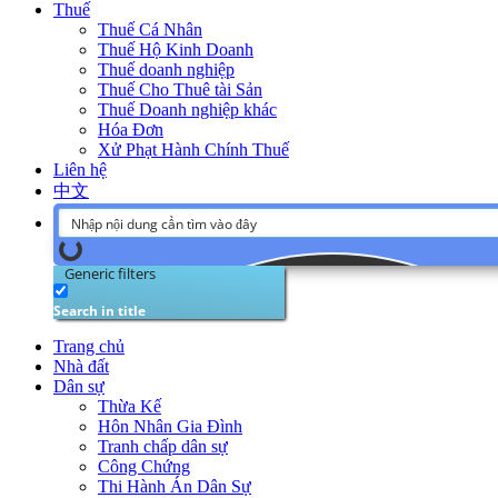
Thuế
Thuế Cá Nhân
Thuế Hộ Kinh Doanh
Thuế doanh nghiệp
Thuế Cho Thuê tài Sản
Thuế Doanh nghiệp khác
Hóa Đơn
Xử Phạt Hành Chính Thuế
Liên hệ
中文
Generic filters
Search in title
Trang chủ
Nhà đất
Dân sự
Thừa Kế
Hôn Nhân Gia Đình
Tranh chấp dân sự
Công Chứng
Thi Hành Án Dân Sự