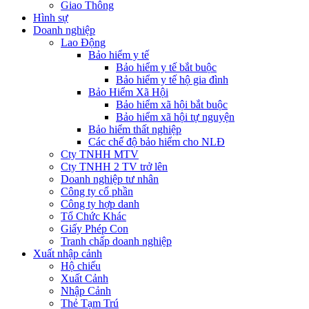
Giao Thông
Hình sự
Doanh nghiệp
Lao Động
Bảo hiểm y tế
Bảo hiểm y tế bắt buộc
Bảo hiểm y tế hộ gia đình
Bảo Hiểm Xã Hội
Bảo hiểm xã hội bắt buộc
Bảo hiểm xã hội tự nguyện
Bảo hiểm thất nghiệp
Các chế độ bảo hiểm cho NLĐ
Cty TNHH MTV
Cty TNHH 2 TV trở lên
Doanh nghiệp tư nhân
Công ty cổ phần
Công ty hợp danh
Tổ Chức Khác
Giấy Phép Con
Tranh chấp doanh nghiệp
Xuất nhập cảnh
Hộ chiếu
Xuất Cảnh
Nhập Cảnh
Thẻ Tạm Trú