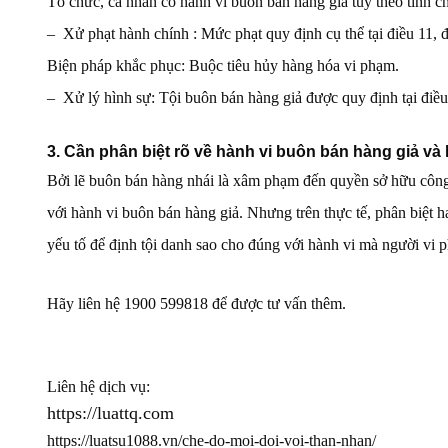
Tổ chức, cá nhân có hành vi buôn bán hàng giả tùy theo tính c
– Xử phạt hành chính : Mức phạt quy định cụ thể tại điều 11,
Biện pháp khắc phục: Buộc tiêu hủy hàng hóa vi phạm.
– Xử lý hình sự: Tội buôn bán hàng giả được quy định tại điều 
3. Cần phân biệt rõ về hành vi buôn bán hàng giả và 
Bởi lẽ buôn bán hàng nhái là xâm phạm đến quyền sở hữu công n
với hành vi buôn bán hàng giả. Nhưng trên thực tế, phân biệt h
yếu tố để định tội danh sao cho đúng với hành vi mà người vi 
Hãy liên hệ 1900 599818 để được tư vấn thêm.
Liên hệ dịch vụ:
https://luattq.com
https://luatsu1088.vn/che-do-moi-doi-voi-than-nhan/