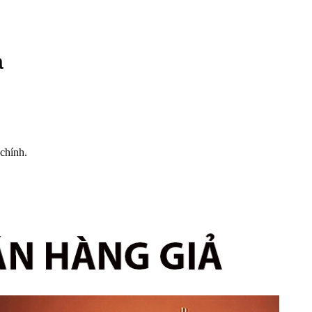
ả
chính.