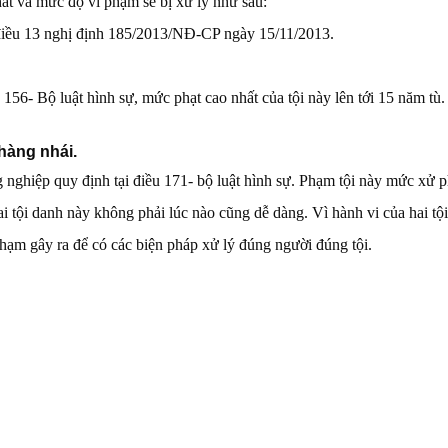
hất và mức độ vi phạm sẽ bị xử lý như sau:
 điều 13 nghị định 185/2013/NĐ-CP ngày 15/11/2013.
156- Bộ luật hình sự, mức phạt cao nhất của tội này lên tới 15 năm tù.
hàng nhái.
ghiệp quy định tại điều 171- bộ luật hình sự. Phạm tội này mức xử ph
ai tội danh này không phải lúc nào cũng dễ dàng. Vì hành vi của hai tộ
phạm gây ra để có các biện pháp xử lý đúng người đúng tội.
Tác 