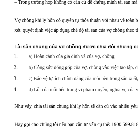
– Trong trường hợp không có căn cứ để chứng minh tài sản mà vợ
Vợ chồng khi ly hôn có quyền tự thỏa thuận với nhau về toàn b
xét, quyết định việc áp dụng chế độ tài sản của vợ chồng theo t
Tài sản chung của vợ chồng được chia đôi nhưng có 
a) Hoàn cảnh của gia đình và của vợ, chồng;
b) Công sức đóng góp của vợ, chồng vào việc tạo lập, du
c) Bảo vệ lợi ích chính đáng của mỗi bên trong sản xuất
d) Lỗi của mỗi bên trong vi phạm quyền, nghĩa vụ của 
Như vậy, chia tài sản chung khi ly hôn sẽ căn cứ vào nhiều yếu
Hãy gọi cho chúng tôi nếu bạn cần tư vấn cụ thể: 1900.599.81