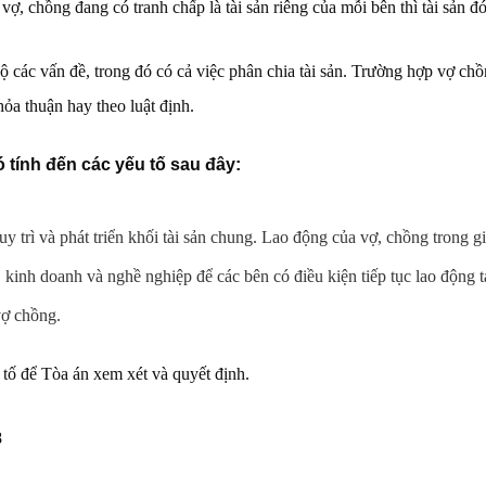
, chồng đang có tranh chấp là tài sản riêng của mỗi bên thì tài sản đó
ộ các vấn đề, trong đó có cả việc phân chia tài sản. Trường hợp vợ c
hỏa thuận hay theo luật định.
tính đến các yếu tố sau đây:
y trì và phát triển khối tài sản chung. Lao động của vợ, chồng trong g
, kinh doanh và nghề nghiệp để các bên có điều kiện tiếp tục lao động t
vợ chồng.
 tố để Tòa án xem xét và quyết định.
8