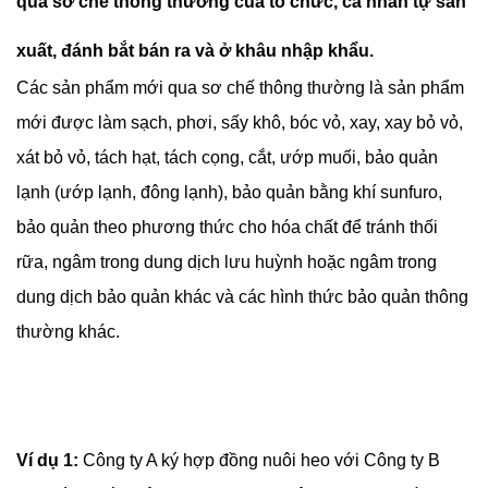
qua sơ chế thông thường của tổ chức, cá nhân tự sản
xuất, đánh bắt bán ra và ở khâu nhập khẩu.
Các sản phẩm mới qua sơ chế thông thường là sản phẩm
mới được làm sạch, phơi, sấy khô, bóc vỏ, xay, xay bỏ vỏ,
xát bỏ vỏ, tách hạt, tách cọng, cắt, ướp muối, bảo quản
lạnh (ướp lạnh, đông lạnh), bảo quản bằng khí sunfuro,
bảo quản theo phương thức cho hóa chất để tránh thối
rữa, ngâm trong dung dịch lưu huỳnh hoặc ngâm trong
dung dịch bảo quản khác và các hình thức bảo quản thông
thường khác.
Ví dụ 1:
Công ty A ký hợp đồng nuôi heo với Công ty B