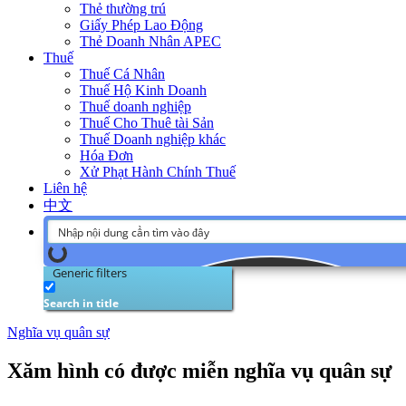
Thẻ thường trú
Giấy Phép Lao Động
Thẻ Doanh Nhân APEC
Thuế
Thuế Cá Nhân
Thuế Hộ Kinh Doanh
Thuế doanh nghiệp
Thuế Cho Thuê tài Sản
Thuế Doanh nghiệp khác
Hóa Đơn
Xử Phạt Hành Chính Thuế
Liên hệ
中文
Generic filters
Search in title
Nghĩa vụ quân sự
Xăm hình có được miễn nghĩa vụ quân sự