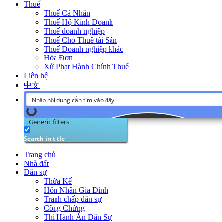
Thuế
Thuế Cá Nhân
Thuế Hộ Kinh Doanh
Thuế doanh nghiệp
Thuế Cho Thuê tài Sản
Thuế Doanh nghiệp khác
Hóa Đơn
Xử Phạt Hành Chính Thuế
Liên hệ
中文
Generic filters
Search in title
Trang chủ
Nhà đất
Dân sự
Thừa Kế
Hôn Nhân Gia Đình
Tranh chấp dân sự
Công Chứng
Thi Hành Án Dân Sự