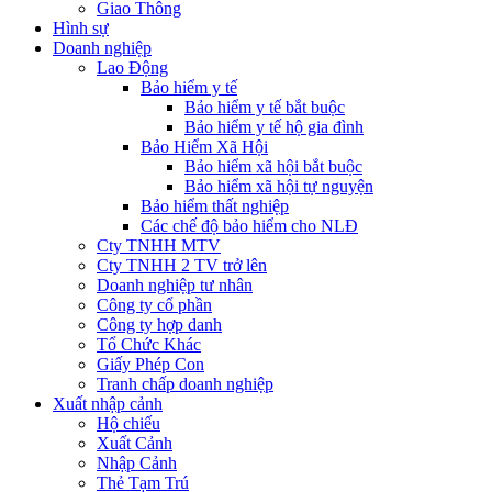
Giao Thông
Hình sự
Doanh nghiệp
Lao Động
Bảo hiểm y tế
Bảo hiểm y tế bắt buộc
Bảo hiểm y tế hộ gia đình
Bảo Hiểm Xã Hội
Bảo hiểm xã hội bắt buộc
Bảo hiểm xã hội tự nguyện
Bảo hiểm thất nghiệp
Các chế độ bảo hiểm cho NLĐ
Cty TNHH MTV
Cty TNHH 2 TV trở lên
Doanh nghiệp tư nhân
Công ty cổ phần
Công ty hợp danh
Tổ Chức Khác
Giấy Phép Con
Tranh chấp doanh nghiệp
Xuất nhập cảnh
Hộ chiếu
Xuất Cảnh
Nhập Cảnh
Thẻ Tạm Trú