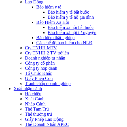
Lao Động
Bảo hiểm y tế
Bảo hiểm y tế bắt buộc
Bảo hiểm y tế hộ gia đình
Bảo Hiểm Xã Hội
Bảo hiểm xã hội bắt buộc
Bảo hiểm xã hội tự nguyện
Bảo hiểm thất nghiệp
Các chế độ bảo hiểm cho NLĐ
Cty TNHH MTV
Cty TNHH 2 TV trở lên
Doanh nghiệp tư nhân
Công ty cổ phần
Công ty hợp danh
Tổ Chức Khác
Giấy Phép Con
Tranh chấp doanh nghiệp
Xuất nhập cảnh
Hộ chiếu
Xuất Cảnh
Nhập Cảnh
Thẻ Tạm Trú
Thẻ thường trú
Giấy Phép Lao Động
Thẻ Doanh Nhân APEC