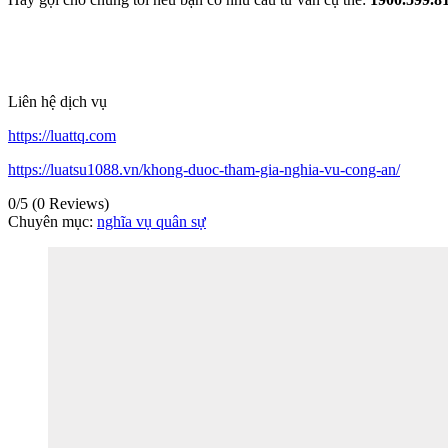
Liên hệ dịch vụ
https://luattq.com
https://luatsu1088.vn/khong-duoc-tham-gia-nghia-vu-cong-an/
0/5
(0 Reviews)
Chuyên mục:
nghĩa vụ quân sự