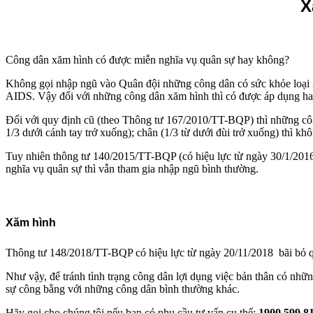
X
Công dân xăm hình có được miễn nghĩa vụ quân sự hay không?
Không gọi nhập ngũ vào Quân đội những công dân có sức khỏe loại 3 c
AIDS. Vậy đối với những công dân xăm hình thì có được áp dụng h
Đối với quy định cũ (theo Thông tư 167/2010/TT-BQP) thì những công 
1/3 dưới cánh tay trở xuống); chân (1/3 từ dưới đùi trở xuống) thì k
Tuy nhiên thông tư 140/2015/TT-BQP (có hiệu lực từ ngày 30/1/2016)
nghĩa vụ quân sự thì vẫn tham gia nhập ngũ bình thường.
Xăm hình
Thông tư 148/2018/TT-BQP có hiệu lực từ ngày 20/11/2018 bãi bỏ q
Như vậy, để tránh tình trạng công dân lợi dụng việc bản thân có nhữ
sự công bằng với những công dân bình thường khác.
Hãy gọi cho chúng tôi nếu bạn có nhu cầu tư vấn cụ thể:
1900.599.81