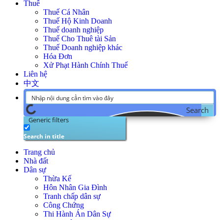
Thuế
Thuế Cá Nhân
Thuế Hộ Kinh Doanh
Thuế doanh nghiệp
Thuế Cho Thuê tài Sản
Thuế Doanh nghiệp khác
Hóa Đơn
Xử Phạt Hành Chính Thuế
Liên hệ
中文
Search
Generic filters
Search in title
Trang chủ
Nhà đất
Dân sự
Thừa Kế
Hôn Nhân Gia Đình
Tranh chấp dân sự
Công Chứng
Thi Hành Án Dân Sự