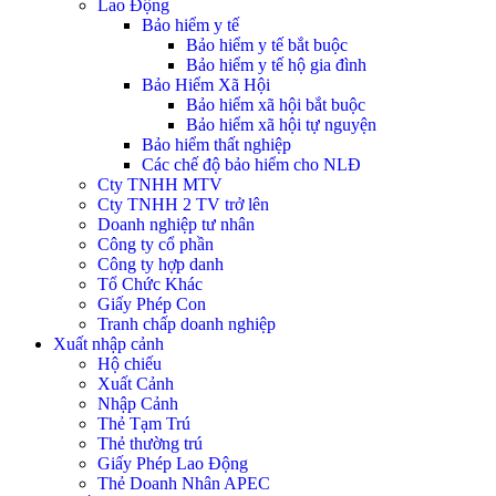
Lao Động
Bảo hiểm y tế
Bảo hiểm y tế bắt buộc
Bảo hiểm y tế hộ gia đình
Bảo Hiểm Xã Hội
Bảo hiểm xã hội bắt buộc
Bảo hiểm xã hội tự nguyện
Bảo hiểm thất nghiệp
Các chế độ bảo hiểm cho NLĐ
Cty TNHH MTV
Cty TNHH 2 TV trở lên
Doanh nghiệp tư nhân
Công ty cổ phần
Công ty hợp danh
Tổ Chức Khác
Giấy Phép Con
Tranh chấp doanh nghiệp
Xuất nhập cảnh
Hộ chiếu
Xuất Cảnh
Nhập Cảnh
Thẻ Tạm Trú
Thẻ thường trú
Giấy Phép Lao Động
Thẻ Doanh Nhân APEC