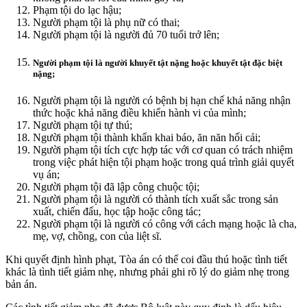
Phạm tội do lạc hậu;
Người phạm tội là phụ nữ có thai;
Người phạm tội là người đủ 70 tuổi trở lên;
Người phạm tội là người khuyết tật nặng hoặc khuyết tật đặc biệt
nặng;
Người phạm tội là người có bệnh bị hạn chế khả năng nhận
thức hoặc khả năng điều khiển hành vi của mình;
Người phạm tội tự thú;
Người phạm tội thành khẩn khai báo, ăn năn hối cải;
Người phạm tội tích cực hợp tác với cơ quan có trách nhiệm
trong việc phát hiện tội phạm hoặc trong quá trình giải quyết
vụ án;
Người phạm tội đã lập công chuộc tội;
Người phạm tội là người có thành tích xuất sắc trong sản
xuất, chiến đấu, học tập hoặc công tác;
Người phạm tội là người có công với cách mạng hoặc là cha,
mẹ, vợ, chồng, con của liệt sĩ.
Khi quyết định hình phạt, Tòa án có thể coi đầu thú hoặc tình tiết
khác là tình tiết giảm nhẹ, nhưng phải ghi rõ lý do giảm nhẹ trong
bản án.