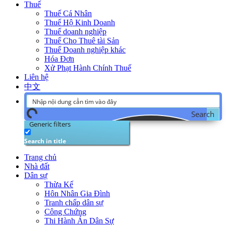
Thuế
Thuế Cá Nhân
Thuế Hộ Kinh Doanh
Thuế doanh nghiệp
Thuế Cho Thuê tài Sản
Thuế Doanh nghiệp khác
Hóa Đơn
Xử Phạt Hành Chính Thuế
Liên hệ
中文
Search
Generic filters
Search in title
Trang chủ
Nhà đất
Dân sự
Thừa Kế
Hôn Nhân Gia Đình
Tranh chấp dân sự
Công Chứng
Thi Hành Án Dân Sự