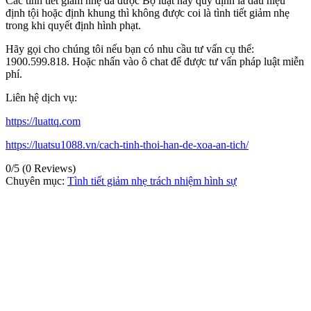
Các tình tiết giảm nhẹ đã được Bộ luật này quy định là dấu hiệu
định tội hoặc định khung thì không được coi là tình tiết giảm nhẹ
trong khi quyết định hình phạt.
Hãy gọi cho chúng tôi nếu bạn có nhu cầu tư vấn cụ thể:
1900.599.818. Hoặc nhấn vào ô chat để được tư vấn pháp luật miễn
phí.
Liên hệ dịch vụ:
https://luattq.com
https://luatsu1088.vn/cach-tinh-thoi-han-de-xoa-an-tich/
0/5
(0 Reviews)
Chuyên mục:
Tình tiết giảm nhẹ trách nhiệm hình sự