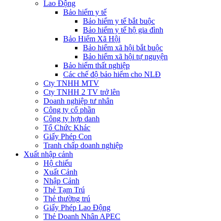
Lao Động
Bảo hiểm y tế
Bảo hiểm y tế bắt buộc
Bảo hiểm y tế hộ gia đình
Bảo Hiểm Xã Hội
Bảo hiểm xã hội bắt buộc
Bảo hiểm xã hội tự nguyện
Bảo hiểm thất nghiệp
Các chế độ bảo hiểm cho NLĐ
Cty TNHH MTV
Cty TNHH 2 TV trở lên
Doanh nghiệp tư nhân
Công ty cổ phần
Công ty hợp danh
Tổ Chức Khác
Giấy Phép Con
Tranh chấp doanh nghiệp
Xuất nhập cảnh
Hộ chiếu
Xuất Cảnh
Nhập Cảnh
Thẻ Tạm Trú
Thẻ thường trú
Giấy Phép Lao Động
Thẻ Doanh Nhân APEC