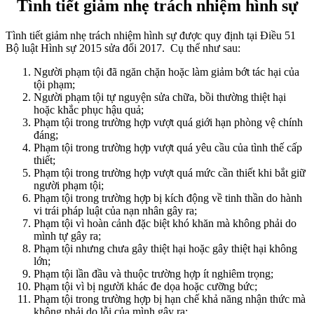
Tình tiết giảm nhẹ trách nhiệm hình sự
Tình tiết giảm nhẹ trách nhiệm hình sự được quy định tại Điều 51
Bộ luật Hình sự 2015 sửa đổi 2017. Cụ thể như sau:
Người phạm tội đã ngăn chặn hoặc làm giảm bớt tác hại của
tội phạm;
Người phạm tội tự nguyện sửa chữa, bồi thường thiệt hại
hoặc khắc phục hậu quả;
Phạm tội trong trường hợp vượt quá giới hạn phòng vệ chính
đáng;
Phạm tội trong trường hợp vượt quá yêu cầu của tình thế cấp
thiết;
Phạm tội trong trường hợp vượt quá mức cần thiết khi bắt giữ
người phạm tội;
Phạm tội trong trường hợp bị kích động về tinh thần do hành
vi trái pháp luật của nạn nhân gây ra;
Phạm tội vì hoàn cảnh đặc biệt khó khăn mà không phải do
mình tự gây ra;
Phạm tội nhưng chưa gây thiệt hại hoặc gây thiệt hại không
lớn;
Phạm tội lần đầu và thuộc trường hợp ít nghiêm trọng;
Phạm tội vì bị người khác đe dọa hoặc cưỡng bức;
Phạm tội trong trường hợp bị hạn chế khả năng nhận thức mà
không phải do lỗi của mình gây ra;