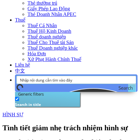
Thẻ thường trú
Giấy Phép Lao Động
Thẻ Doanh Nhân APEC
Thuế
Thuế Cá Nhân
Thuế Hộ Kinh Doanh
Thuế doanh nghiệp
Thuế Cho Thuê tài Sản
Thuế Doanh nghiệp khác
Hóa Đơn
Xử Phạt Hành Chính Thuế
Liên hệ
中文
Search
Generic filters
Search in title
HÌNH SỰ
Tình tiết giảm nhẹ trách nhiệm hình sự