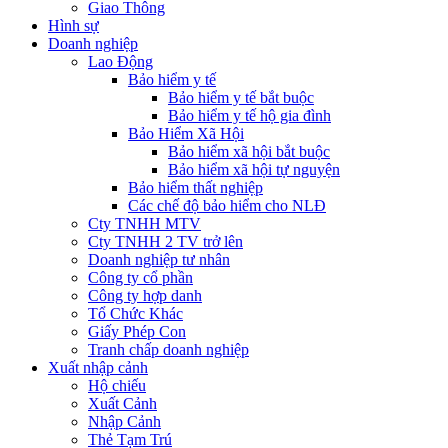
Giao Thông
Hình sự
Doanh nghiệp
Lao Động
Bảo hiểm y tế
Bảo hiểm y tế bắt buộc
Bảo hiểm y tế hộ gia đình
Bảo Hiểm Xã Hội
Bảo hiểm xã hội bắt buộc
Bảo hiểm xã hội tự nguyện
Bảo hiểm thất nghiệp
Các chế độ bảo hiểm cho NLĐ
Cty TNHH MTV
Cty TNHH 2 TV trở lên
Doanh nghiệp tư nhân
Công ty cổ phần
Công ty hợp danh
Tổ Chức Khác
Giấy Phép Con
Tranh chấp doanh nghiệp
Xuất nhập cảnh
Hộ chiếu
Xuất Cảnh
Nhập Cảnh
Thẻ Tạm Trú