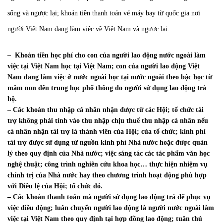
sống và ngược lại; khoản tiền thanh toán vé máy bay từ quốc gia nơi
người Việt Nam đang làm việc về Việt Nam và ngược lại.
– Khoản tiền học phí cho con của người lao động nước ngoài làm
việc tại Việt Nam học tại Việt Nam; con của người lao động Việt
Nam đang làm việc ở nước ngoài học tại nước ngoài theo bậc học từ
mầm non đến trung học phổ thông do người sử dụng lao động trả
hộ.
– Các khoản thu nhập cá nhân nhận được từ các Hội; tổ chức tài
trợ không phải tính vào thu nhập chịu thuế thu nhập cá nhân nếu
cá nhân nhận tài trợ là thành viên của Hội; của tổ chức; kinh phí
tài trợ được sử dụng từ nguồn kinh phí Nhà nước hoặc được quản
lý theo quy định của Nhà nước; việc sáng tác các tác phẩm văn học
nghệ thuật; công trình nghiên cứu khoa học… thực hiện nhiệm vụ
chính trị của Nhà nước hay theo chương trình hoạt động phù hợp
với Điều lệ của Hội; tổ chức đó.
– Các khoản thanh toán mà người sử dụng lao động trả để phục vụ
việc điều động; luân chuyển người lao động là người nước ngoài làm
việc tại Việt Nam theo quy định tại hợp đồng lao động; tuân thủ