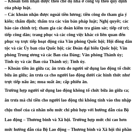
– Khoản tiền nhận được theo chế độ nhà ở công vụ theo quy định
của pháp luật.
– Các khoản nhận được ngoài tiền lương; tiền công do tham gia ý
kiến; thẩm định; thẩm tra các văn bản pháp luật; Nghị quyết; các
báo cáo chính trị; tham gia các đoàn kiểm tra giám sát; tiếp cử tri;
tiếp công dân; trang phục và các công việc khác có liên quan đến
phục vụ trực tiếp hoạt động của Văn phòng Quốc hội; Hội đồng dân
tộc và các Ủy ban của Quốc hội; các Đoàn đại biểu Quốc hội; Văn
phòng Trung ương và các Ban của Đảng; Văn phòng Thành ủy;
Tỉnh ủy và các Ban của Thành uỷ; Tỉnh ủy.
– Khoản tiền ăn giữa ca; ăn trưa do người sử dụng lao động tổ chức
bữa ăn giữa; ăn trưa ca cho người lao động dưới các hình thức như
trực tiếp nấu ăn; mua suất ăn; cấp phiếu ăn.
Trường hợp người sử dụng lao động không tổ chức bữa ăn giữa ca;
ăn trưa mà chi tiền cho người lao động thì không tính vào thu nhập
chịu thuế của cá nhân nếu mức chi phù hợp với hướng dẫn của Bộ
Lao động – Thương binh và Xã hội. Trường hợp mức chi cao hơn
mức hướng dẫn của Bộ Lao động – Thương binh và Xã hội thì phần