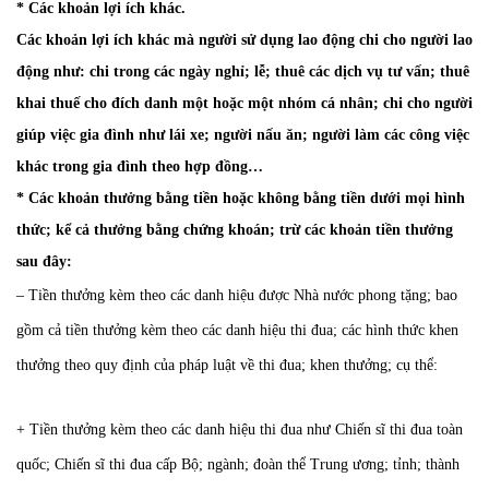
* Các khoản lợi ích khác.
Các khoản lợi ích khác mà người sử dụng lao động chi cho người lao
động như: chi trong các ngày nghỉ; lễ; thuê các dịch vụ tư vấn; thuê
khai thuế cho đích danh một hoặc một nhóm cá nhân; chi cho người
giúp việc gia đình như lái xe; người nấu ăn; người làm các công việc
khác trong gia đình theo hợp đồng…
* Các khoản thưởng bằng tiền hoặc không bằng tiền dưới mọi hình
thức; kể cả thưởng bằng chứng khoán; trừ các khoản tiền thưởng
sau đây:
– Tiền thưởng kèm theo các danh hiệu được Nhà nước phong tặng; bao
gồm cả tiền thưởng kèm theo các danh hiệu thi đua; các hình thức khen
thưởng theo quy định của pháp luật về thi đua; khen thưởng; cụ thể:
+ Tiền thưởng kèm theo các danh hiệu thi đua như Chiến sĩ thi đua toàn
quốc; Chiến sĩ thi đua cấp Bộ; ngành; đoàn thể Trung ương; tỉnh; thành