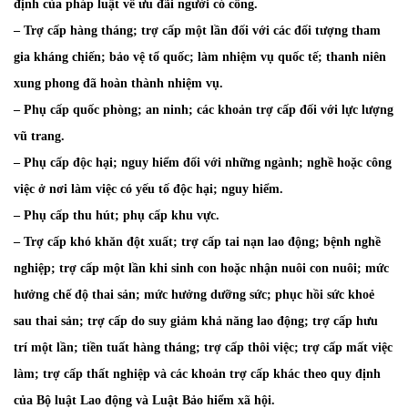
định của pháp luật về ưu đãi người có công.
– Trợ cấp hàng tháng; trợ cấp một lần đối với các đối tượng tham
gia kháng chiến; bảo vệ tổ quốc; làm nhiệm vụ quốc tế; thanh niên
xung phong đã hoàn thành nhiệm vụ.
– Phụ cấp quốc phòng; an ninh; các khoản trợ cấp đối với lực lượng
vũ trang.
– Phụ cấp độc hại; nguy hiểm đối với những ngành; nghề hoặc công
việc ở nơi làm việc có yếu tố độc hại; nguy hiểm.
– Phụ cấp thu hút; phụ cấp khu vực.
– Trợ cấp khó khăn đột xuất; trợ cấp tai nạn lao động; bệnh nghề
nghiệp; trợ cấp một lần khi sinh con hoặc nhận nuôi con nuôi; mức
hưởng chế độ thai sản; mức hưởng dưỡng sức; phục hồi sức khoẻ
sau thai sản; trợ cấp do suy giảm khả năng lao động; trợ cấp hưu
trí một lần; tiền tuất hàng tháng; trợ cấp thôi việc; trợ cấp mất việc
làm; trợ cấp thất nghiệp và các khoản trợ cấp khác theo quy định
của Bộ luật Lao động và Luật Bảo hiểm xã hội.