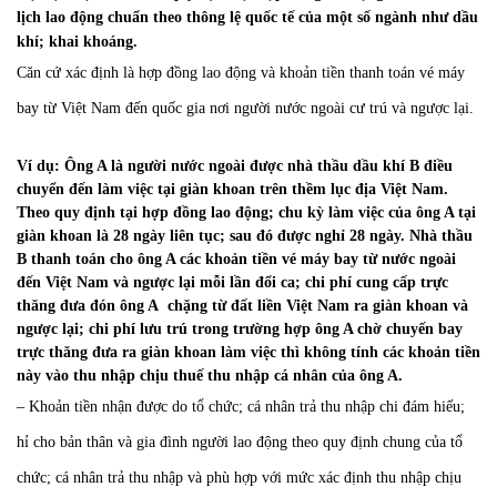
lịch lao động chuẩn theo thông lệ quốc tế của một số ngành như dầu
khí; khai khoáng.
Căn cứ xác định là hợp đồng lao động và khoản tiền thanh toán vé máy
bay từ Việt Nam đến quốc gia nơi người nước ngoài cư trú và ngược lại.
Ví dụ: Ông A là người nước ngoài được nhà thầu dầu khí B điều
chuyển đến làm việc tại giàn khoan trên thềm lục địa Việt Nam.
Theo quy định tại hợp đồng lao động; chu kỳ làm việc của ông A tại
giàn khoan là 28 ngày liên tục; sau đó được nghỉ 28 ngày. Nhà thầu
B thanh toán cho ông A các khoản tiền vé máy bay từ nước ngoài
đến Việt Nam và ngược lại mỗi lần đổi ca; chi phí cung cấp trực
thăng đưa đón ông A chặng từ đất liền Việt Nam ra giàn khoan và
ngược lại; chi phí lưu trú trong trường hợp ông A chờ chuyến bay
trực thăng đưa ra giàn khoan làm việc thì không tính các khoản tiền
này vào thu nhập chịu thuế thu nhập cá nhân của ông A.
– Khoản tiền nhận được do tổ chức; cá nhân trả thu nhập chi đám hiếu;
hỉ cho bản thân và gia đình người lao động theo quy định chung của tổ
chức; cá nhân trả thu nhập và phù hợp với mức xác định thu nhập chịu