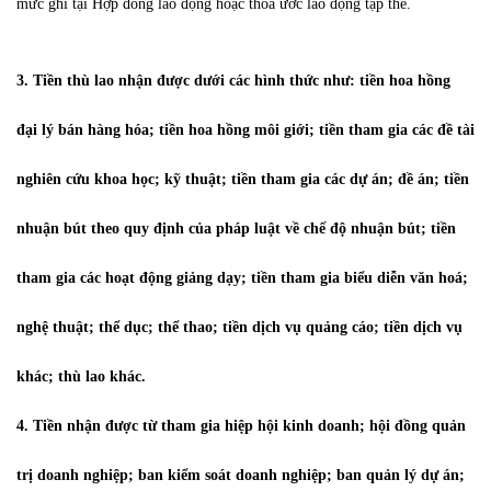
mức ghi tại Hợp đồng lao động hoặc thỏa ước lao động tập thể.
3. Tiền thù lao nhận được dưới các hình thức như: tiền hoa hồng
đại lý bán hàng hóa; tiền hoa hồng môi giới; tiền tham gia các đề tài
nghiên cứu khoa học; kỹ thuật; tiền tham gia các dự án; đề án; tiền
nhuận bút theo quy định của pháp luật về chế độ nhuận bút; tiền
tham gia các hoạt động giảng dạy; tiền tham gia biểu diễn văn hoá;
nghệ thuật; thể dục; thể thao; tiền dịch vụ quảng cáo; tiền dịch vụ
khác; thù lao khác.
4. Tiền nhận được từ tham gia hiệp hội kinh doanh; hội đồng quản
trị doanh nghiệp; ban kiểm soát doanh nghiệp; ban quản lý dự án;