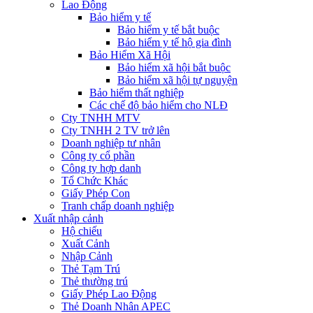
Lao Động
Bảo hiểm y tế
Bảo hiểm y tế bắt buộc
Bảo hiểm y tế hộ gia đình
Bảo Hiểm Xã Hội
Bảo hiểm xã hội bắt buộc
Bảo hiểm xã hội tự nguyện
Bảo hiểm thất nghiệp
Các chế độ bảo hiểm cho NLĐ
Cty TNHH MTV
Cty TNHH 2 TV trở lên
Doanh nghiệp tư nhân
Công ty cổ phần
Công ty hợp danh
Tổ Chức Khác
Giấy Phép Con
Tranh chấp doanh nghiệp
Xuất nhập cảnh
Hộ chiếu
Xuất Cảnh
Nhập Cảnh
Thẻ Tạm Trú
Thẻ thường trú
Giấy Phép Lao Động
Thẻ Doanh Nhân APEC