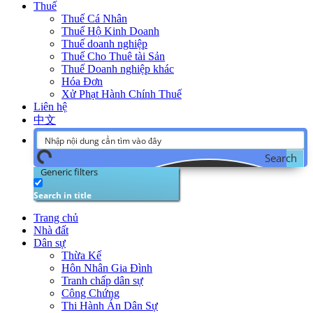
Thuế
Thuế Cá Nhân
Thuế Hộ Kinh Doanh
Thuế doanh nghiệp
Thuế Cho Thuê tài Sản
Thuế Doanh nghiệp khác
Hóa Đơn
Xử Phạt Hành Chính Thuế
Liên hệ
中文
Search
Generic filters
Search in title
Trang chủ
Nhà đất
Dân sự
Thừa Kế
Hôn Nhân Gia Đình
Tranh chấp dân sự
Công Chứng
Thi Hành Án Dân Sự