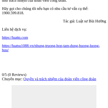
như trách nhiệm của đoàn viên công đoàn.
Hãy gọi cho chúng tôi nếu bạn có nhu cầu tư vấn cụ thể:
1900.599.818.
Tác giả: Luật sư Bùi Hường
Liên hệ dịch vụ:
https://luattq.com
https://luatsu1088.vn/nhung-truong-hop-tam-dung-huong-luong-
huu/
0/5
(0 Reviews)
Chuyên mục:
Quyền và trách nhiệm của đoàn viên công đoàn