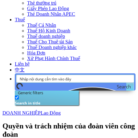
Thẻ thường trú
Giấy Phép Lao Động
Thẻ Doanh Nhân APEC
Thuế
Thuế Cá Nhân
Thuế Hộ Kinh Doanh
Thuế doanh nghiệp
Thuế Cho Thuê tài Sản
Thuế Doanh nghiệp khác
Hóa Đơn
Xử Phạt Hành Chính Thuế
Liên hệ
中文
Search
Generic filters
Search in title
DOANH NGHIỆP
Lao Động
Quyền và trách nhiệm của đoàn viên công
đoàn