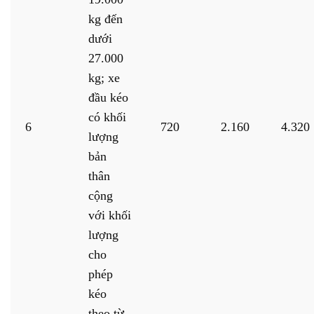
kg đến
dưới
27.000
kg; xe
đầu kéo
có khối
6
720
2.160
4.320
lượng
bản
thân
cộng
với khối
lượng
cho
phép
kéo
theo từ