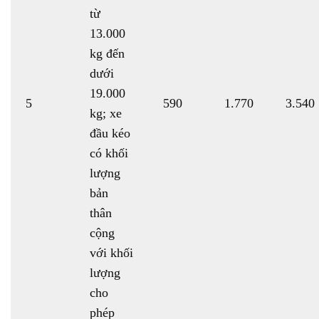
từ
13.000
kg đến
dưới
19.000
5
590
1.770
3.540
kg; xe
đầu kéo
có khối
lượng
bản
thân
cộng
với khối
lượng
cho
phép