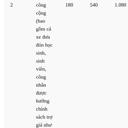
2
công
180
540
1.080
cộng
(bao
gồm cả
xe đưa
đón học
sinh,
sinh
viên,
công
nhân
được
hưởng
chính
sách trợ
giá như