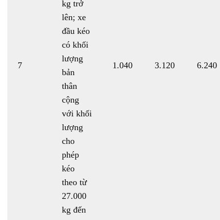
kg trở
lên; xe
đầu kéo
có khối
lượng
7
1.040
3.120
6.240
bản
thân
cộng
với khối
lượng
cho
phép
kéo
theo từ
27.000
kg đến