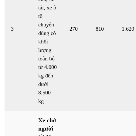
tải, xe ô
tô
chuyên
3
270
810
1.620
dùng có
khối
lượng
toàn bộ
từ 4.000
kg đến
dưới
8.500
kg
Xe chở
người