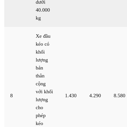
dưới
40.000
kg
Xe đầu
kéo có
khối
lượng
bản
thân
cộng
với khối
8
1.430
4.290
8.580
lượng
cho
phép
kéo