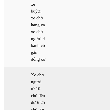
xe
buýt);
xe chở
hàng và
xe chở
người 4
bánh có
gắn
động cơ
Xe chở
người
từ 10
chỗ đến
dưới 25
chỗ; xe