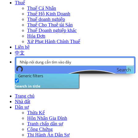
Thuế
Thuế Cá Nhân
Thuế Hộ Kinh Doanh
Thuế doanh nghiệp
Thuế Cho Thuê tài Sản
Thuế Doanh nghiệp khác
Hóa Đơn
Xử Phạt Hành Chính Thuế
Liên hệ
中文
Search
Generic filters
Search in title
Trang chủ
Nhà đất
Dân sự
Thừa Kế
Hôn Nhân Gia Đình
Tranh chấp dân sự
Công Chứng
Thi Hành Án Dân Sự