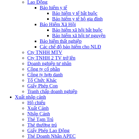
Lao Động
Bảo hiểm y tế
Bảo hiểm y tế bắt buộc
Bảo hiểm y tế hộ gia đình
Bảo Hiểm Xã Hội
Bảo hiểm xã hội bắt buộc
Bảo hiểm xã hội tự nguyện
Bảo hiểm thất nghiệp
Các chế độ bảo hiểm cho NLĐ
Cty TNHH MTV
Cty TNHH 2 TV trở lên
Doanh nghiệp tư nhân
Công ty cổ phần
Công ty hợp danh
Tổ Chức Khác
Giấy Phép Con
Tranh chấp doanh nghiệp
Xuất nhập cảnh
Hộ chiếu
Xuất Cảnh
Nhập Cảnh
Thẻ Tạm Trú
Thẻ thường trú
Giấy Phép Lao Động
Thẻ Doanh Nhân APEC