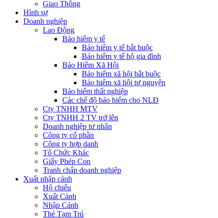
Giao Thông
Hình sự
Doanh nghiệp
Lao Động
Bảo hiểm y tế
Bảo hiểm y tế bắt buộc
Bảo hiểm y tế hộ gia đình
Bảo Hiểm Xã Hội
Bảo hiểm xã hội bắt buộc
Bảo hiểm xã hội tự nguyện
Bảo hiểm thất nghiệp
Các chế độ bảo hiểm cho NLĐ
Cty TNHH MTV
Cty TNHH 2 TV trở lên
Doanh nghiệp tư nhân
Công ty cổ phần
Công ty hợp danh
Tổ Chức Khác
Giấy Phép Con
Tranh chấp doanh nghiệp
Xuất nhập cảnh
Hộ chiếu
Xuất Cảnh
Nhập Cảnh
Thẻ Tạm Trú