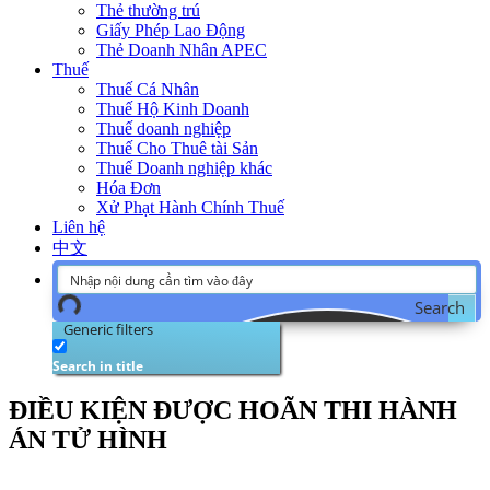
Thẻ thường trú
Giấy Phép Lao Động
Thẻ Doanh Nhân APEC
Thuế
Thuế Cá Nhân
Thuế Hộ Kinh Doanh
Thuế doanh nghiệp
Thuế Cho Thuê tài Sản
Thuế Doanh nghiệp khác
Hóa Đơn
Xử Phạt Hành Chính Thuế
Liên hệ
中文
Search
Generic filters
Search in title
ĐIỀU KIỆN ĐƯỢC HOÃN THI HÀNH
ÁN TỬ HÌNH