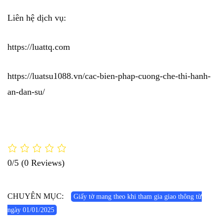
Liên hệ dịch vụ:
https://luattq.com
https://luatsu1088.vn/cac-bien-phap-cuong-che-thi-hanh-
an-dan-su/
0/5
(0 Reviews)
CHUYÊN MỤC:
Giấy tờ mang theo khi tham gia giao thông từ
ngày 01/01/2025