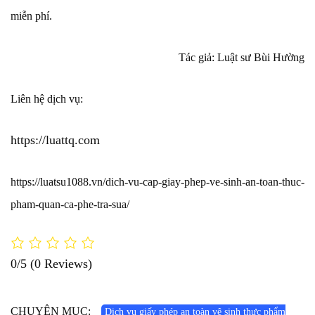
miễn phí.
Tác giả: Luật sư Bùi Hường
Liên hệ dịch vụ:
https://luattq.com
https://luatsu1088.vn/dich-vu-cap-giay-phep-ve-sinh-an-toan-thuc-
pham-quan-ca-phe-tra-sua/
0/5
(0 Reviews)
CHUYÊN MỤC:
Dịch vụ giấy phép an toàn vệ sinh thực phẩm