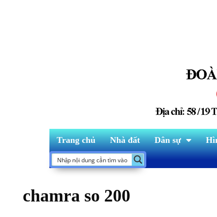
Trang chủ
Nhà đất
Dân sự
Hì
chamra so 200