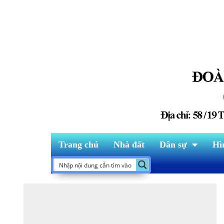
Trang chủ
Nhà đất
Dân sự
Hì