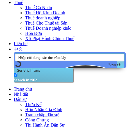
Thuế
Thuế Cá Nhân
Thuế Hộ Kinh Doanh
Thuế doanh nghiệp
Thuế Cho Thuê tài Sản
Thuế Doanh nghiệp khác
Hóa Đơn
Xử Phạt Hành Chính Thuế
Liên hệ
中文
Search
Generic filters
Search in title
Trang chủ
Nhà đất
Dân sự
Thừa Kế
Hôn Nhân Gia Đình
Tranh chấp dân sự
Công Chứng
Thi Hành Án Dân Sự