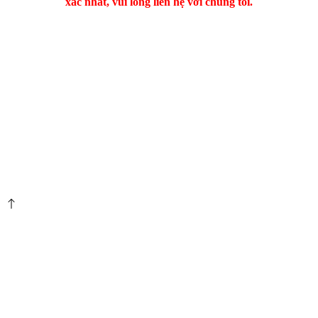
xác nhất, vui lòng liên hệ với chúng tôi.