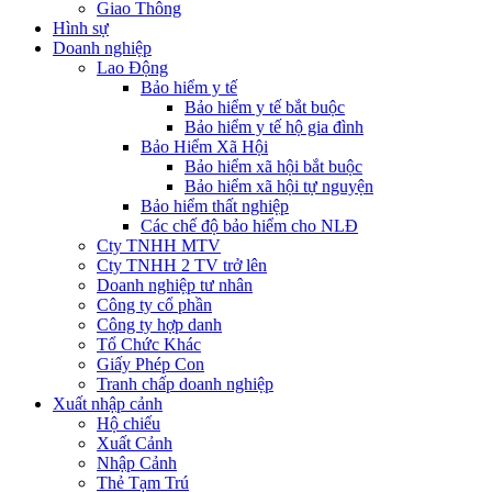
Giao Thông
Hình sự
Doanh nghiệp
Lao Động
Bảo hiểm y tế
Bảo hiểm y tế bắt buộc
Bảo hiểm y tế hộ gia đình
Bảo Hiểm Xã Hội
Bảo hiểm xã hội bắt buộc
Bảo hiểm xã hội tự nguyện
Bảo hiểm thất nghiệp
Các chế độ bảo hiểm cho NLĐ
Cty TNHH MTV
Cty TNHH 2 TV trở lên
Doanh nghiệp tư nhân
Công ty cổ phần
Công ty hợp danh
Tổ Chức Khác
Giấy Phép Con
Tranh chấp doanh nghiệp
Xuất nhập cảnh
Hộ chiếu
Xuất Cảnh
Nhập Cảnh
Thẻ Tạm Trú