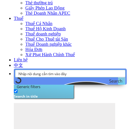
Thẻ thường trú
Giấy Phép Lao Động
Thẻ Doanh Nhân APEC
Thuế
Thuế Cá Nhân
Thuế Hộ Kinh Doanh
Thuế doanh nghiệp
Thuế Cho Thuê tài Sản
Thuế Doanh nghiệp khác
Hóa Đơn
Xử Phạt Hành Chính Thuế
Liên hệ
中文
Search
Generic filters
Search in title