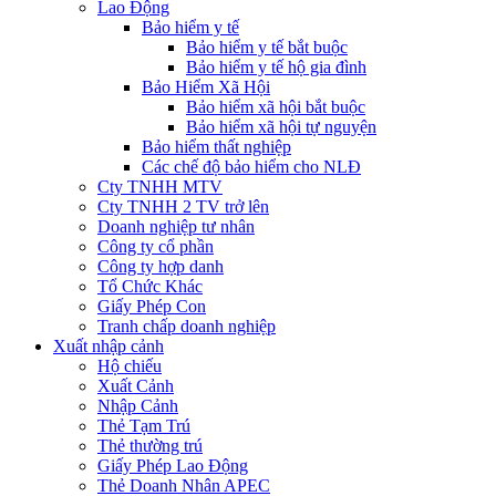
Lao Động
Bảo hiểm y tế
Bảo hiểm y tế bắt buộc
Bảo hiểm y tế hộ gia đình
Bảo Hiểm Xã Hội
Bảo hiểm xã hội bắt buộc
Bảo hiểm xã hội tự nguyện
Bảo hiểm thất nghiệp
Các chế độ bảo hiểm cho NLĐ
Cty TNHH MTV
Cty TNHH 2 TV trở lên
Doanh nghiệp tư nhân
Công ty cổ phần
Công ty hợp danh
Tổ Chức Khác
Giấy Phép Con
Tranh chấp doanh nghiệp
Xuất nhập cảnh
Hộ chiếu
Xuất Cảnh
Nhập Cảnh
Thẻ Tạm Trú
Thẻ thường trú
Giấy Phép Lao Động
Thẻ Doanh Nhân APEC