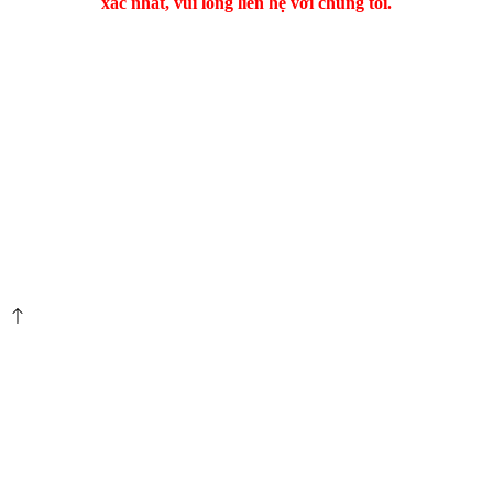
xác nhất, vui lòng liên hệ với chúng tôi.