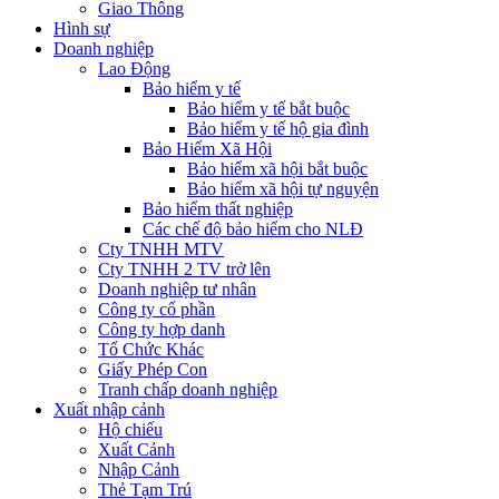
Giao Thông
Hình sự
Doanh nghiệp
Lao Động
Bảo hiểm y tế
Bảo hiểm y tế bắt buộc
Bảo hiểm y tế hộ gia đình
Bảo Hiểm Xã Hội
Bảo hiểm xã hội bắt buộc
Bảo hiểm xã hội tự nguyện
Bảo hiểm thất nghiệp
Các chế độ bảo hiểm cho NLĐ
Cty TNHH MTV
Cty TNHH 2 TV trở lên
Doanh nghiệp tư nhân
Công ty cổ phần
Công ty hợp danh
Tổ Chức Khác
Giấy Phép Con
Tranh chấp doanh nghiệp
Xuất nhập cảnh
Hộ chiếu
Xuất Cảnh
Nhập Cảnh
Thẻ Tạm Trú