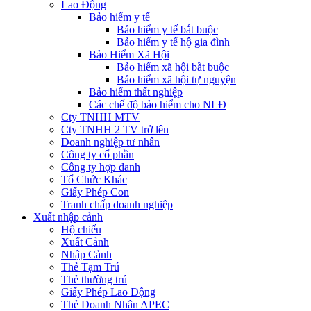
Lao Động
Bảo hiểm y tế
Bảo hiểm y tế bắt buộc
Bảo hiểm y tế hộ gia đình
Bảo Hiểm Xã Hội
Bảo hiểm xã hội bắt buộc
Bảo hiểm xã hội tự nguyện
Bảo hiểm thất nghiệp
Các chế độ bảo hiểm cho NLĐ
Cty TNHH MTV
Cty TNHH 2 TV trở lên
Doanh nghiệp tư nhân
Công ty cổ phần
Công ty hợp danh
Tổ Chức Khác
Giấy Phép Con
Tranh chấp doanh nghiệp
Xuất nhập cảnh
Hộ chiếu
Xuất Cảnh
Nhập Cảnh
Thẻ Tạm Trú
Thẻ thường trú
Giấy Phép Lao Động
Thẻ Doanh Nhân APEC