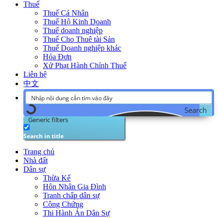
Thuế
Thuế Cá Nhân
Thuế Hộ Kinh Doanh
Thuế doanh nghiệp
Thuế Cho Thuê tài Sản
Thuế Doanh nghiệp khác
Hóa Đơn
Xử Phạt Hành Chính Thuế
Liên hệ
中文
Search
Generic filters
Search in title
Trang chủ
Nhà đất
Dân sự
Thừa Kế
Hôn Nhân Gia Đình
Tranh chấp dân sự
Công Chứng
Thi Hành Án Dân Sự