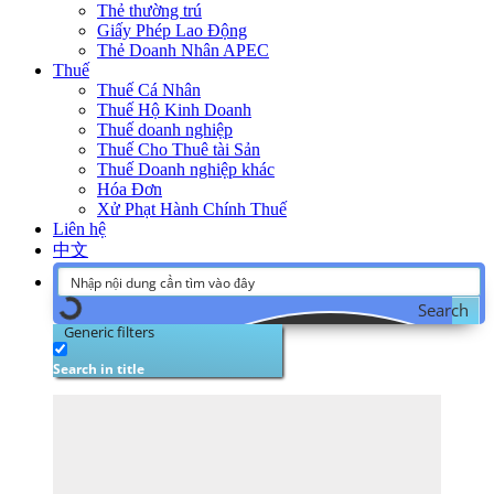
Thẻ thường trú
Giấy Phép Lao Động
Thẻ Doanh Nhân APEC
Thuế
Thuế Cá Nhân
Thuế Hộ Kinh Doanh
Thuế doanh nghiệp
Thuế Cho Thuê tài Sản
Thuế Doanh nghiệp khác
Hóa Đơn
Xử Phạt Hành Chính Thuế
Liên hệ
中文
Search
Generic filters
Search in title