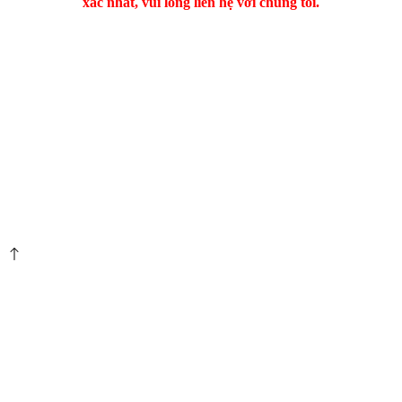
xác nhất, vui lòng liên hệ với chúng tôi.