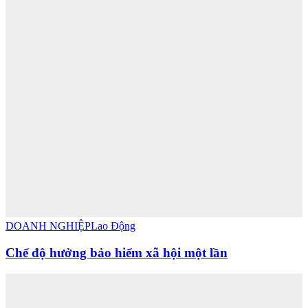
DOANH NGHIỆP
Lao Động
Chế độ hưởng bảo hiểm xã hội một lần