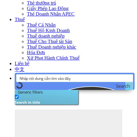
Thẻ thường trú
Giấy Phép Lao Động
Thẻ Doanh Nhân APEC
Thuế
Thuế Cá Nhân
Thuế Hộ Kinh Doanh
Thuế doanh nghiệp
Thuế Cho Thuê tài Sản
Thuế Doanh nghiệp khác
Hóa Đơn
Xử Phạt Hành Chính Thuế
Liên hệ
中文
Search
Generic filters
Search in title