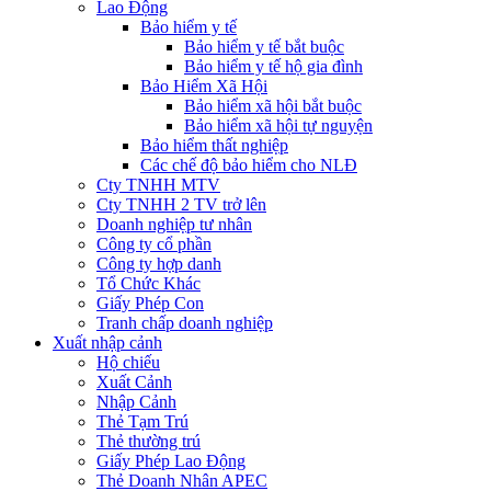
Lao Động
Bảo hiểm y tế
Bảo hiểm y tế bắt buộc
Bảo hiểm y tế hộ gia đình
Bảo Hiểm Xã Hội
Bảo hiểm xã hội bắt buộc
Bảo hiểm xã hội tự nguyện
Bảo hiểm thất nghiệp
Các chế độ bảo hiểm cho NLĐ
Cty TNHH MTV
Cty TNHH 2 TV trở lên
Doanh nghiệp tư nhân
Công ty cổ phần
Công ty hợp danh
Tổ Chức Khác
Giấy Phép Con
Tranh chấp doanh nghiệp
Xuất nhập cảnh
Hộ chiếu
Xuất Cảnh
Nhập Cảnh
Thẻ Tạm Trú
Thẻ thường trú
Giấy Phép Lao Động
Thẻ Doanh Nhân APEC