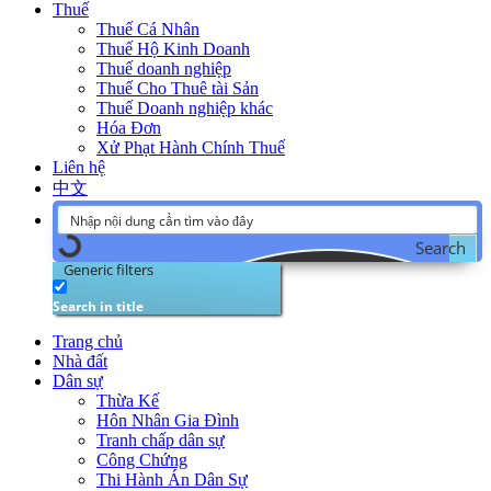
Thuế
Thuế Cá Nhân
Thuế Hộ Kinh Doanh
Thuế doanh nghiệp
Thuế Cho Thuê tài Sản
Thuế Doanh nghiệp khác
Hóa Đơn
Xử Phạt Hành Chính Thuế
Liên hệ
中文
Search
Generic filters
Search in title
Trang chủ
Nhà đất
Dân sự
Thừa Kế
Hôn Nhân Gia Đình
Tranh chấp dân sự
Công Chứng
Thi Hành Án Dân Sự