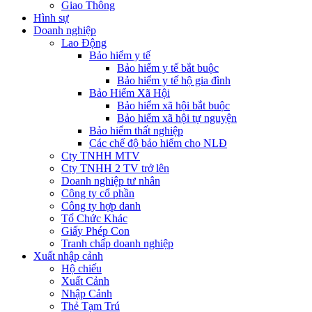
Giao Thông
Hình sự
Doanh nghiệp
Lao Động
Bảo hiểm y tế
Bảo hiểm y tế bắt buộc
Bảo hiểm y tế hộ gia đình
Bảo Hiểm Xã Hội
Bảo hiểm xã hội bắt buộc
Bảo hiểm xã hội tự nguyện
Bảo hiểm thất nghiệp
Các chế độ bảo hiểm cho NLĐ
Cty TNHH MTV
Cty TNHH 2 TV trở lên
Doanh nghiệp tư nhân
Công ty cổ phần
Công ty hợp danh
Tổ Chức Khác
Giấy Phép Con
Tranh chấp doanh nghiệp
Xuất nhập cảnh
Hộ chiếu
Xuất Cảnh
Nhập Cảnh
Thẻ Tạm Trú