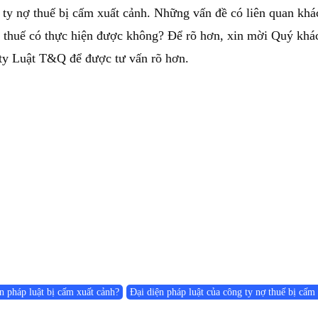
g ty nợ thuế bị cấm xuất cảnh. Những vấn đề có liên quan khá
 thuế có thực hiện được không? Để rõ hơn, xin mời Quý khác
 ty Luật T&Q để được tư vấn rõ hơn.
n pháp luật bị cấm xuất cảnh?
Đại diện pháp luật của công ty nợ thuế bị cấ