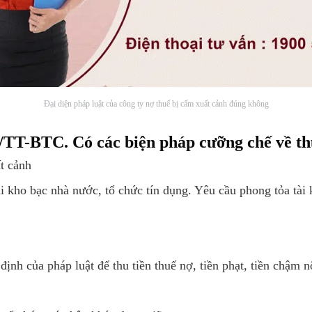
Đại diện pháp luật của công ty nợ thuế bị cấm xuất cảnh đúng không
/TT-BTC. Có các biện pháp cưỡng chế về th
t cảnh
ại kho bạc nhà nước, tổ chức tín dụng. Yêu cầu phong tỏa tài
 định của pháp luật để thu tiền thuế nợ, tiền phạt, tiền chậm 